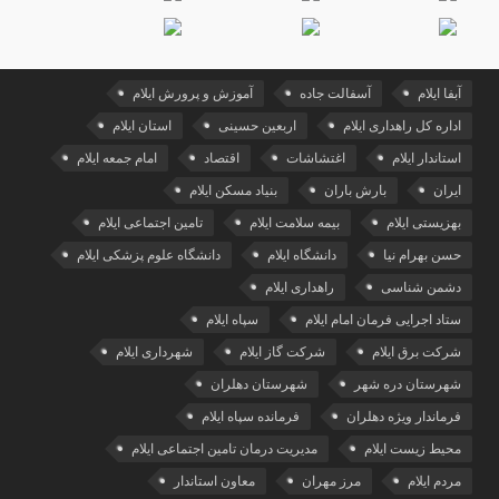
آبفا ایلام
آسفالت جاده
آموزش و پرورش ایلام
اداره کل راهداری ایلام
اربعین حسینی
استان ایلام
استاندار ایلام
اغتشاشات
اقتصاد
امام جمعه ایلام
ایران
بارش باران
بنیاد مسکن ایلام
بهزیستی ایلام
بیمه سلامت ایلام
تامین اجتماعی ایلام
حسن بهرام نیا
دانشگاه ایلام
دانشگاه علوم پزشکی ایلام
دشمن شناسی
راهداری ایلام
ستاد اجرایی فرمان امام ایلام
سپاه ایلام
شرکت برق ایلام
شرکت گاز ایلام
شهرداری ایلام
شهرستان دره شهر
شهرستان دهلران
فرماندار ویژه دهلران
فرمانده سپاه ایلام
محیط زیست ایلام
مدیریت درمان تامین اجتماعی ایلام
مردم ایلام
مرز مهران
معاون استاندار