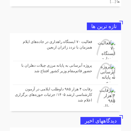
ها […]
پروژه آبرسانی ۱۷ کیلومتری خط انتقال به پایانه مرزی چیلات
دهلران به اتمام رسید
ایمن‌سازی محورهای منتهی به مرز مهران با اجرای عملیات
تازه ترین ها
خط‌کشی در آستانه اربعین حسینی
فعالیت ۷۰ ایستگاه راهداری در جاده‌های ایلام
همزمان با تردد زائران اربعین
مرگ دومین مادر ایلامی در یک ماه آیا نظام سلامت هزینه
فرزند آوری را از جان مادران میگیرد؟
پروژه آبرسانی به پایانه مرزی چیلات دهلران با
آمادگی کامل راهداری ایلام برای خدمات‌رسانی به زائران
حضور قائم‌مقام وزیر کشور افتتاح شد
مراسم وداع با رهبر شهید
رقابت ۴ هزار ۹۸۵ داوطلب ایلامی در آزمون
کارشناسی ارشد ۱۴۰۵/ جزئیات حوزه‌های برگزاری
اعلام شد
دیدگاههای اخیر