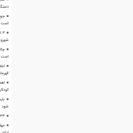
دستگی
جوا
است
۳ 
شهروند
چال
است
اعل
قهرمان
کودکان
بای
شود
٣۳معتاد متجاهر در ایلام جمع آوری شدند
مهل
ایلام ۱۵ آذر است