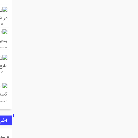
آخری
سار