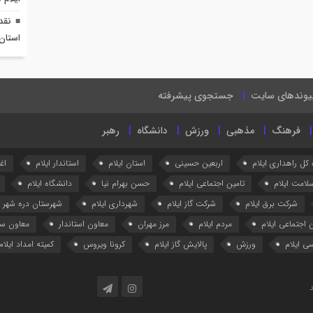
نقد
استان 
یوندهای سایت
جستجوی پیشرفته
فرهنگ
مذهبی
ورزش
دانشگاه
رهبر
 کل راهداری ایلام
اربعین حسینی
استان ایلام
استاندار ایلام
اغ
لامت ایلام
تامین اجتماعی ایلام
حسن بهرام نیا
دانشگاه ایلام
شرکت برق ایلام
شرکت گاز ایلام
شهرداری ایلام
شهرستان دره شهر
 اجتماعی ایلام
مردم ایلام
مرز مهران
معاون استاندار
معاون ستا
ی ایلام
ورزش
پالایش گاز ایلام
کرونا ویروس
کمیته امداد ایلام