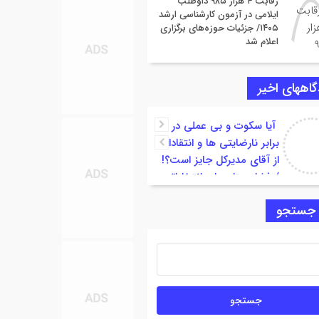
رقابت ۴ هزار ۹۸۵ داوطلب
ایلامی در آزمون کارشناسی ارشد
۱۴۰۵/ جزئیات حوزه‌های برگزاری
اعلام شد
اههای اخیر
آیا سکوت و بی عملی در
برابر نارضایتی ها و انتقادات
از آقای مدیرکل جایز است؟!
/ فشار ستاد های انتخاباتی
 موجهی بر انتصاب مدیران ناکارآمد
 جستجو
مپزشکی استان ایلام مطلبی
خروجی خبرگزاری (اینجا
د )قرارداد که البته از سوی
 انقلا