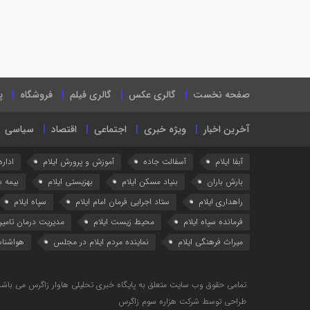
صفحه نخست
گالری عکس
گالری فیلم
فروشگاه
پ
آخرین اخبار
ویژه خبری
اجتماعی
اقتصاد
سیاسی
آبفا ایلام
آسفالت جاده
آموزش و پرورش ایلام
اداره
بارش باران
بنیاد مسکن ایلام
بهزیستی ایلام
بیمه س
راهداری ایلام
ستاد اجرایی فرمان امام ایلام
سپاه ایلام
فرمانده سپاه ایلام
محیط زیست ایلام
مدیریت درمان تامین
میراث فرهنگی ایلام
نماینده مردم ایلام در مجلس
هواشناس
تمامی حقوق وب سایت متعلق به پایگاه خبری تحلیلی هاوار زاگرس می باشد
طراحی توسط شرکت هزاره سوم زاگرس