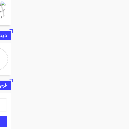
دیدگ
رز
ایرانی
سنت
اعتراض یا اغتشاش؟
دلیلی
فرم
ن
[…] دا
را در 
بخوانی
مدیرکل