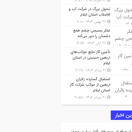
04 خرداد 1405 - 16:59
تحول بزرگ در شرکت آب و
فاضلاب استان ایلام
26 بهمن 1404 - 9:00
تفکر بسیجی چشم طمع
دشمنان را دور می‌کند
29 آبان 1404 - 19:54
تأمین گاز مایع موکب‌هاى
اربعین حسینى در استان
ایلام
21 مرداد 1404 - 12:28
استقبال گسترده زائران
اربعین از موکب شرکت گاز
استان ایلام
20 مرداد 1404 - 20:58
ن اخبار
ق حرفه ای سیم های کابل برق در مهران