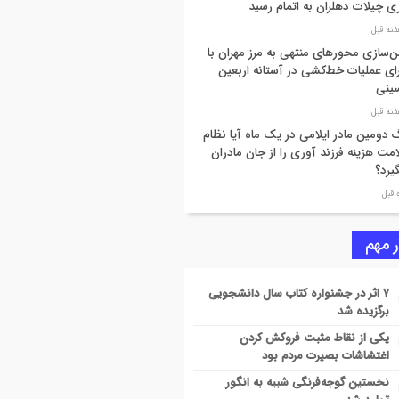
ی چیلات دهلران به اتمام رسید
ن‌سازی محورهای منتهی به مرز مهران با
ای عملیات خط‌کشی در آستانه اربعین
ینی
 دومین مادر ایلامی در یک ماه آیا نظام
مت هزینه فرزند آوری را از جان مادران
یرد؟
دگی کامل راهداری ایلام برای خدمات‌رسانی
زائران مراسم وداع با رهبر شهید
ر مهم
سازی آب از سد مخزنی میمه
۷ اثر در جشنواره کتاب سال دانشجویی
برگزیده شد
 مجوز دو رشته تحصیلی دکتری تخصصی
یکی از نقاط مثبت فروکش کردن
دانشگاه ایلام
اغتشاشات بصیرت مردم بود
نخستین گوجه‌فرنگی شبیه به انگور
 تمام مردم در نخستین یادواره «عهد ایثار»