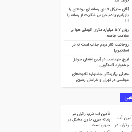
تولید شد
آقای مدیرکل ادعای رسانه ای بودنتان را
ان پروژه بازسازی و نوسازی بازارچه و
باورکنیم یا دم خروس شکایت از رسانه را
رباغ دانشگاه
!!!
زیان ۵.۷ میلیارد دلاری آلودگی هوا بر
زنی دانشگاه ایلام و سازمان ملی استاندارد
سلامت جامعه
ی ارتقای زیرساخت‌های آزمایشگاهی و
روحانیت کنار مردم جذاب است نه در
انداردسازی مرزی
استادیوم!
ایرج طهماسب در آیین اهدای جوایز
اندار ایلام: گازرسانی به مرز چیلات، فتح
جشنواره قصه‌گویی
ری نوین در میدان نبرد اقتصادی کشور
معرفی برگزیدگان جشنواره تلاوت‌های
مجلسی در تهران و خراسان رضوی
۱۰۰ درصد جمعیت شهری و روستایی شهرستان
اول از نعمت گاز طبیعی برخوردار شدند
بی
تأمین آب شرب زائران در
پایانه مرزی بدون مشکل در
جریان است