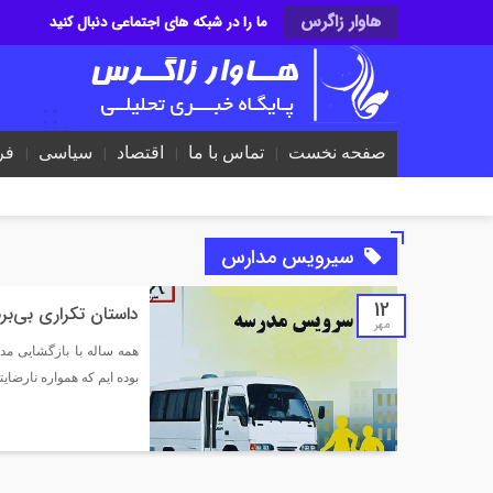
هاوار زاگرس
ما را در شبکه های اجتماعی دنبال کنید
صفحه نخست
تماس با ما
اقتصاد
سیاسی
فر
سیرویس مدارس
12
داستان تکراری بی‌ب
مهر
همه ساله با بازگشایی م
بوده ایم که همواره نارضای