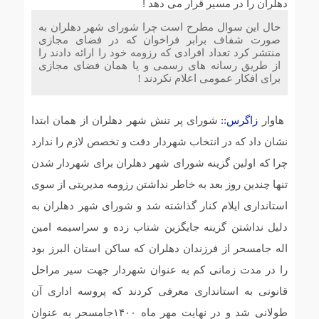
پروژه آبرسانی ۱۷ کیلومتری خط انتقال به پایانه مرزی چیلات
دهلران به اتمام رسید
حال این سوال مطرح است چرا شورای شهر دهلران به
صورت شفاف برابر فراخوان که در فضای مجازی
منتشر کرد تعداد افرادی که رزومه خود را ارائه دادند را
ایمن‌سازی محورهای منتهی به مرز مهران با اجرای عملیات
از طریق رسانه های رسمی و یا همان فضای مجازی
خط‌کشی در آستانه اربعین حسینی
برای افکار عمومی اعلام نکردند !
مرگ دومین مادر ایلامی در یک ماه آیا نظام سلامت هزینه
هاوار
زاگرس::
شورای پر تنش شهر دهلران از همان ابتدا
فرزند آوری را از جان مادران میگیرد؟
نشان داد که در انتخاب شهردار دقت و تخصص لازم را ندارد
چرا که اولین گزینه شورای شهر دهلران برای شهردار شدن
آمادگی کامل راهداری ایلام برای خدمات‌رسانی به زائران
مراسم وداع با رهبر شهید
تنها چندین روز بعد به خاطر نداشتن رزومه مدیریتی از سوی
استانداری ایلام کنار گذاشته شد و شورای شهر دهلران به
دلیل نداشتن گزینه جایگزین شتاب زده و سراسیمه امین
اله جامسحر از فرزندان دهلران که ساکن استان البرز بود
را در مدت زمانی کم به عنوان شهردار جهت سیر مراحل
قانونی به استانداری معرفی کردند که پروسه اداری آن
طولانی شد و در نهایت مهر ماه ۱۴۰۰جامسحر به عنوان