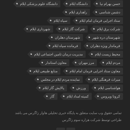
حسن بهرام نیا
دانشگاه ایلام
دانشگاه علوم پزشکی ایلام
دشمن شناسی
راهداری ایلام
ستاد اجرایی فرمان امام ایلام
سپاه ایلام
شرکت برق ایلام
شرکت گاز ایلام
شهرداری ایلام
شهرستان دره شهر
شهرستان دهلران
فرماندار ویژه دهلران
فرمانده سپاه ایلام
محیط زیست ایلام
مدیریت درمان تامین اجتماعی ایلام
مردم ایلام
مرز مهران
معاون استاندار
معاون ستاد اجرایی فرمان امام ایلام
منابع طبیعی ایلام
میراث فرهنگی ایلام
نماینده مردم ایلام در مجلس
هواشناسی ایلام
ورزش
پالایش گاز ایلام
کرونا ویروس
کمیته امداد ایلام
گاز
تمامی حقوق وب سایت متعلق به پایگاه خبری تحلیلی هاوار زاگرس می باشد
طراحی توسط شرکت هزاره سوم زاگرس