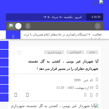
4:39:29
امروز : یکشنبه - ۱۸ مرداد - ۱۴۰۵
برابر با : Sunday - 9 August - 2026
فعالیت ۷۰ ایستگاه راهداری در جاده‌های ایلام همزمان با تردد
زائران اربعین
خانه
اجتماعی
ویژه خبری
پروژه آبرسانی به پایانه مرزی چیلات دهلران با حضور قائم‌مقام
37
وزیر کشور افتتاح شد
آیا شهردار غیر بومی ، کشتی به گل نشسته
شهرداری دهلران را در مسیر قرار می دهد !
رقابت ۴ هزار ۹۸۵ داوطلب ایلامی در آزمون کارشناسی ارشد
۱۴۰۵/ جزئیات حوزه‌های برگزاری اعلام شد
کد خبر : 3899
03 اردیبهشت 1403 - 13:20
پایان تنش آبی در مسکن مهر دهلران؛ ۳ هزار نفر از آب شرب
پایدار بهره‌مند شدند