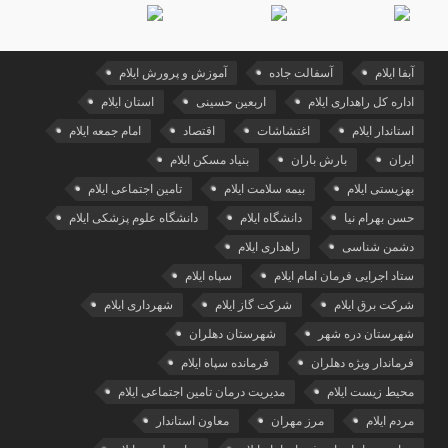
آبفا ایلام
آسفالت جاده
آموزش و پرورش ایلام
اداره کل راهداری ایلام
اربعین حسینی
استان ایلام
استاندار ایلام
اغتشاشات
اقتصاد
امام جمعه ایلام
ایران
بارش باران
بنیاد مسکن ایلام
بهزیستی ایلام
بیمه سلامت ایلام
تامین اجتماعی ایلام
حسن بهرام نیا
دانشگاه ایلام
دانشگاه علوم پزشکی ایلام
دشمن شناسی
راهداری ایلام
ستاد اجرایی فرمان امام ایلام
سپاه ایلام
شرکت برق ایلام
شرکت گاز ایلام
شهرداری ایلام
شهرستان دره شهر
شهرستان دهلران
فرماندار ویژه دهلران
فرمانده سپاه ایلام
محیط زیست ایلام
مدیریت درمان تامین اجتماعی ایلام
مردم ایلام
مرز مهران
معاون استاندار