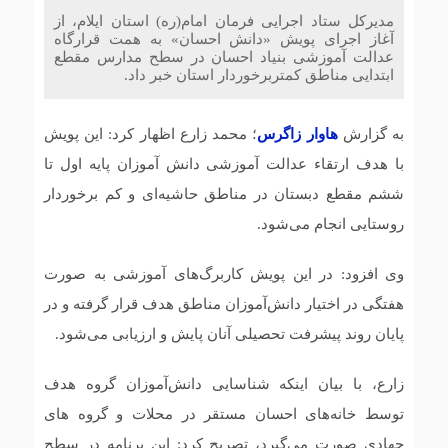
پروژه آبرسانی ۱۷ کیلومتری خط انتقال به پایانه مرزی چیلات
مدیرکل ستاد اجرایی فرمان امام(ره) استان ایلام، از
دهلران به اتمام رسید
آغاز اجرای پویش «دانش احسان» به همت قرارگاه
عدالت آموزشی بنیاد احسان در سطح مدارس مقطع
ابتدایی مناطق کمتربرخوردار استان خبر داد.
ایمن‌سازی محورهای منتهی به مرز مهران با اجرای عملیات
خط‌کشی در آستانه اربعین حسینی
به گزارش
هاوار زاگرس
؛ محمد زارع اظهار کرد: این پویش
مرگ دومین مادر ایلامی در یک ماه آیا نظام سلامت هزینه
با هدف ارتقاء عدالت آموزشی دانش آموزان پایه اول تا
فرزند آوری را از جان مادران میگیرد؟
ششم مقطع دبستان در مناطق حاشیه‌ای و کم برخوردار
روستایی انجام می‌شود.
آمادگی کامل راهداری ایلام برای خدمات‌رسانی به زائران
مراسم وداع با رهبر شهید
وی افزود: در این پویش کاربرگ‌های آموزشی به صورت
هفتگی در اختیار دانش‌آموزان مناطق هدف قرار گرفته و در
پایان روند پیشرفت تحصیلی آنان پایش و ارزیابی می‌شود.
زارع، با بیان اینکه شناسایی دانش‌آموزان گروه هدف
توسط خانه‌های احسان مستقر در محلات و گروه های
جهادی صورت می‌گیرد، تصریح کرد: این برنامه در سطح