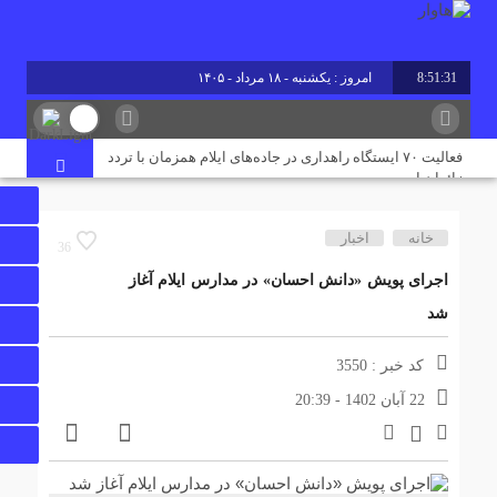
8:51:31
امروز : یکشنبه - ۱۸ مرداد - ۱۴۰۵
برابر با : Sunday - 9 August - 2026
فعالیت ۷۰ ایستگاه راهداری در جاده‌های ایلام همزمان با تردد
زائران اربعین
خانه
اخبار
پروژه آبرسانی به پایانه مرزی چیلات دهلران با حضور قائم‌مقام
36
وزیر کشور افتتاح شد
اجرای پویش «دانش احسان» در مدارس ایلام آغاز
شد
رقابت ۴ هزار ۹۸۵ داوطلب ایلامی در آزمون کارشناسی ارشد
۱۴۰۵/ جزئیات حوزه‌های برگزاری اعلام شد
کد خبر : 3550
22 آبان 1402 - 20:39
پایان تنش آبی در مسکن مهر دهلران؛ ۳ هزار نفر از آب شرب
پایدار بهره‌مند شدند