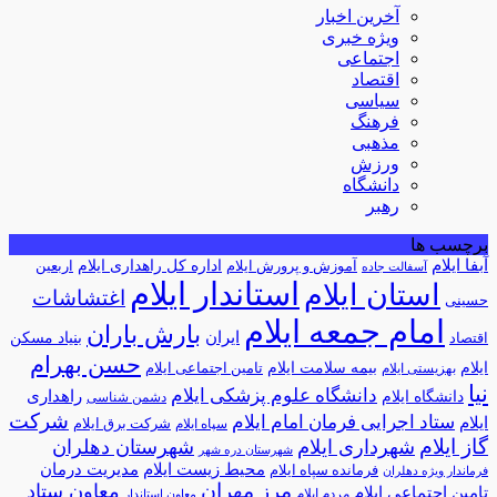
آخرین اخبار
ویژه خبری
اجتماعی
اقتصاد
سیاسی
فرهنگ
مذهبی
ورزش
دانشگاه
رهبر
برچسب ها
آبفا ایلام
آموزش و پرورش ایلام
اداره کل راهداری ایلام
اربعین
آسفالت جاده
استاندار ایلام
استان ایلام
اغتشاشات
حسینی
امام جمعه ایلام
بارش باران
ایران
اقتصاد
بنیاد مسکن
حسن بهرام
ایلام
بیمه سلامت ایلام
تامین اجتماعی ایلام
بهزیستی ایلام
نیا
دانشگاه علوم پزشکی ایلام
راهداری
دانشگاه ایلام
دشمن شناسی
شرکت
ستاد اجرایی فرمان امام ایلام
ایلام
شرکت برق ایلام
سپاه ایلام
گاز ایلام
شهرداری ایلام
شهرستان دهلران
شهرستان دره شهر
محیط زیست ایلام
مدیریت درمان
فرمانده سپاه ایلام
فرماندار ویژه دهلران
مرز مهران
معاون ستاد
تامین اجتماعی ایلام
مردم ایلام
معاون استاندار