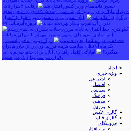
زائران اربعین
پروژه آبرسانی به پایانه مرزی چیلات دهلران با
حضور قائم‌مقام وزیر کشور افتتاح شد
رقابت ۴ هزار ۹۸۵
داوطلب ایلامی در آزمون کارشناسی ارشد ۱۴۰۵/ جزئیات حوزه‌های
برگزاری اعلام شد
پایان تنش آبی در مسکن مهر دهلران؛ ۳ هزار
نفر از آب شرب پایدار بهره‌مند شدند
پروژه آبرسانی ۱۷
کیلومتری خط انتقال به پایانه مرزی چیلات دهلران به اتمام رسید
ایمن‌سازی محورهای منتهی به مرز مهران با اجرای عملیات
خط‌کشی در آستانه اربعین حسینی
مرگ دومین مادر ایلامی در
یک ماه آیا نظام سلامت هزینه فرزند آوری را از جان مادران
میگیرد؟
آمادگی کامل راهداری ایلام برای خدمات‌رسانی به
زائران مراسم وداع با رهبر شهید
اخبار
ویژه خبری
اجتماعی
اقتصاد
سیاسی
فرهنگ
مذهبی
ورزش
گالری عکس
گالری فیلم
فروشگاه
نرم افزار