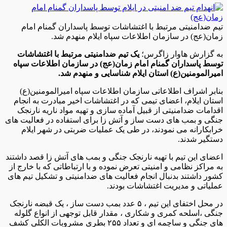
تیم ضدامنیتی مرتبط با اغتشاشات توسط پاسداران گمنام امام
زمان(عج) در سازمان اطلاعات سپاه ایلام منهدم شد.
به گزارش هاوار زاگرس؛
یک تیم ضدامنیتی مرتبط با اغتشاشات
توسط پاسداران گمنام امام زمان(عج) در سازمان اطلاعات سپاه
امیرالمومنین(ع) استان ایلام شناسایی و منهدم شد.
بنابر اشراف اطلاعاتی سازمان اطلاعات سپاه امیرالمومنین(ع)
استان ایلام، اعضای تیمی که در اغتشاشات اخیر مبادرت به انجام
اقدامات ضدامنیتی از قبیل آماده سازی و تهیه مواد ناریه نارنجک
جنگی و بمب های دست ساز و آتش زا برای استفاده در فعالیت های
خرابکارانه می نمودند، در طی یک عملیات ضربتی در شهر ایلام
دستگیر شدند.
اعضای این تیم با تهیه نارنجک جنگی و بمب های آتش زا قصد داشتند
به مراکز نظامی و امنیتی تعرض نموده و با ارتباطاتی که با خارج از
کشور داشتند بدنبال انجام فعالیت های ضدامنیتی و تشکیل تیم های
عملیاتی و مدیریت اغتشاشات بودند.
در محل اختفای این تیم ، ۵ عدد بمب دست ساز ، یک قبضه نارنجک
جنگی ،اسلحه کمری و شکاری ، مقدار قابل توجهی از انواع گلوله
های جنگی و ساچمه ای و تعداد ۲۵۵ بطری مشروبات الکلی کشف