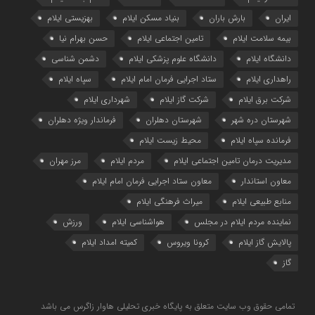
ایران
بارش باران
بنیاد مسکن ایلام
بهزیستی ایلام
بیمه سلامت ایلام
تامین اجتماعی ایلام
حسن بهرام نیا
دانشگاه ایلام
دانشگاه علوم پزشکی ایلام
دشمن شناسی
راهداری ایلام
ستاد اجرایی فرمان امام ایلام
سپاه ایلام
شرکت برق ایلام
شرکت گاز ایلام
شهرداری ایلام
شهرستان دره شهر
شهرستان دهلران
فرماندار ویژه دهلران
فرمانده سپاه ایلام
محیط زیست ایلام
مدیریت درمان تامین اجتماعی ایلام
مردم ایلام
مرز مهران
معاون استاندار
معاون ستاد اجرایی فرمان امام ایلام
منابع طبیعی ایلام
میراث فرهنگی ایلام
نماینده مردم ایلام در مجلس
هواشناسی ایلام
ورزش
پالایش گاز ایلام
کرونا ویروس
کمیته امداد ایلام
گاز
تمامی حقوق وب سایت متعلق به پایگاه خبری تحلیلی هاوار زاگرس می باشد