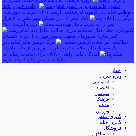
زائران اربعین
پروژه آبرسانی به پایانه مرزی چیلات دهلران با
حضور قائم‌مقام وزیر کشور افتتاح شد
رقابت ۴ هزار ۹۸۵
داوطلب ایلامی در آزمون کارشناسی ارشد ۱۴۰۵/ جزئیات حوزه‌های
برگزاری اعلام شد
پایان تنش آبی در مسکن مهر دهلران؛ ۳ هزار
نفر از آب شرب پایدار بهره‌مند شدند
پروژه آبرسانی ۱۷
کیلومتری خط انتقال به پایانه مرزی چیلات دهلران به اتمام رسید
ایمن‌سازی محورهای منتهی به مرز مهران با اجرای عملیات
خط‌کشی در آستانه اربعین حسینی
مرگ دومین مادر ایلامی در
یک ماه آیا نظام سلامت هزینه فرزند آوری را از جان مادران
میگیرد؟
آمادگی کامل راهداری ایلام برای خدمات‌رسانی به
زائران مراسم وداع با رهبر شهید
اخبار
ویژه خبری
اجتماعی
اقتصاد
سیاسی
فرهنگ
مذهبی
ورزش
گالری عکس
گالری فیلم
فروشگاه
نرم افزار