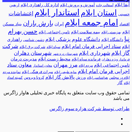
آبفا ایلام
آموزش و پرورش ایلام
اداره کل راهداری ایلام
اربعین
آسفالت جاده
استاندار ایلام
استان ایلام
اغتشاشات
حسینی
امام جمعه ایلام
بارش باران
ایران
اقتصاد
بنیاد مسکن
حسن بهرام
ایلام
بیمه سلامت ایلام
تامین اجتماعی ایلام
بهزیستی ایلام
نیا
دانشگاه علوم پزشکی ایلام
راهداری
دانشگاه ایلام
دشمن شناسی
شرکت
ستاد اجرایی فرمان امام ایلام
ایلام
شرکت برق ایلام
سپاه ایلام
گاز ایلام
شهرداری ایلام
شهرستان دهلران
شهرستان دره شهر
محیط زیست ایلام
مدیریت درمان
فرمانده سپاه ایلام
فرماندار ویژه دهلران
مرز مهران
معاون ستاد
تامین اجتماعی ایلام
مردم ایلام
معاون استاندار
اجرایی فرمان امام ایلام
میراث فرهنگی ایلام
نماینده مردم
منابع طبیعی ایلام
پالایش گاز ایلام
ورزش
کرونا ویروس
ایلام در مجلس
کمیته امداد
هواشناسی ایلام
گاز
ایلام
تمامی حقوق وب سایت متعلق به پایگاه خبری تحلیلی هاوار زاگرس
می باشد
طراحی توسط شرکت هزاره سوم زاگرس