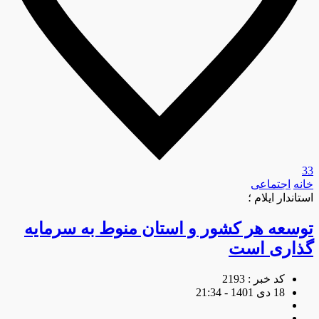
33
خانه
اجتماعی
استاندار ایلام ؛
توسعه هر کشور و استان منوط به سرمایه
گذاری است
کد خبر : 2193
18 دی 1401 - 21:34