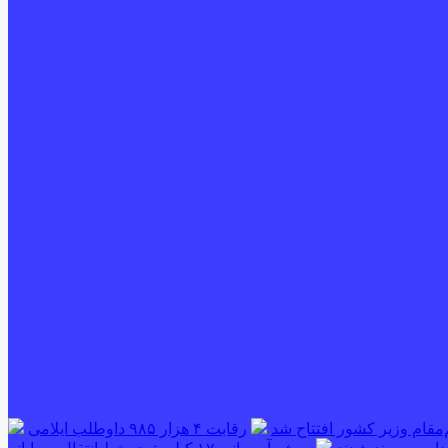
‌مقام وزیر کشور افتتاح شد
رقابت ۴ هزار ۹۸۵ داوطلب ایلامی