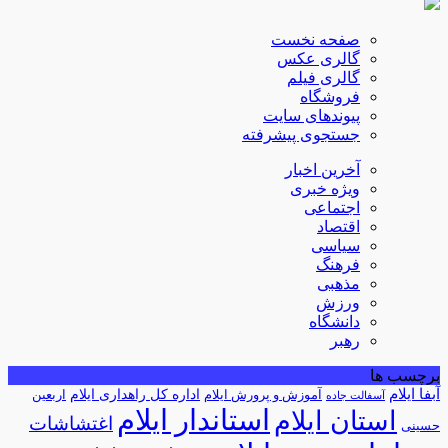
صفحه نخست
گالری عکس
گالری فیلم
فروشگاه
پیوندهای سایت
جستجوی پیشرفته
آخرین اخبار
ویژه خبری
اجتماعی
اقتصاد
سیاسی
فرهنگ
مذهبی
ورزش
دانشگاه
رهبر
برچسب ها
آبفا ایلام
آموزش و پرورش ایلام
اداره کل راهداری ایلام
اربعین
آسفالت جاده
استاندار ایلام
استان ایلام
اغتشاشات
حسینی