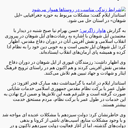
استاندار ایلام گفت: مشکلات مربوط به حوزه جغرافیایی «ایل
شوهان» در استان حل می شود.
به گزارش
هاوار زاگرس؛
حسن بهرام نیا صبح شنبه در دیدار با
معتمدین ایل شوهان با اشاره به رشادت‌های ایل شوهان در پیروزی
انقلاب اسلامی و نفش آفرینی آنان در دوران دفاع مقدس، اظهار
کرد: ایل شوهان ایل نجیبی است و به خوبی دین خود را به نظام ادا
کرده و همیشه پای آرمان‌های انقلاب ایستاده‌اند.
وی اظهار داشت: رزمندگان غیوری از ایل شوهان در دوران دفاع
مقدس نقش آفرینی کردند و هم اکنون هم در راستای ترویج فرهنگ
ایثار و شهادت و جهاد تبیین هم تلاش می‌کنند.
استاندار ایلام در ادامه با گرامیداشت دهه مبارک فجر افزود: در
طول عمر با برکت نظام مقدس جمهوری اسلامی خدمات شایانی
صورت گرفته است و علیرغم همه این تلاش‌ها و ضمن ارج نهادن به
این خدمات در طول عمر با برکت نظام، مردم مستحق خدمت
بیشتر هستند.
وی خاطرنشان کرد: دولت سیزدهم با مشکلات عدیده ای مواجه شد
و با وجود مشکلات منابع، آسیب‌های ناشی از کرونا و بدهی
دولت‌های گذشته، اما از آغاز فعالیت دولت سیزدهم تاکنون و در