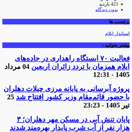
423 بازدید
بدون دیدگاه
برچسب ها
استاندار ایلام
بیشتر بخوانید :
فعالیت ۷۰ ایستگاه راهداری در جاده‌های
ایلام همزمان با تردد زائران اربعین
04 مرداد
1405 - 12:31
پروژه آبرسانی به پایانه مرزی چیلات دهلران
با حضور قائم‌مقام وزیر کشور افتتاح شد
25
تیر 1405 - 23:23
پایان تنش آبی در مسکن مهر دهلران؛ ۳
هزار نفر از آب شرب پایدار بهره‌مند شدند