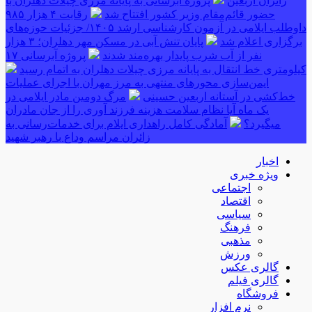
زائران اربعین
پروژه آبرسانی به پایانه مرزی چیلات دهلران با
حضور قائم‌مقام وزیر کشور افتتاح شد
رقابت ۴ هزار ۹۸۵
داوطلب ایلامی در آزمون کارشناسی ارشد ۱۴۰۵/ جزئیات حوزه‌های
برگزاری اعلام شد
پایان تنش آبی در مسکن مهر دهلران؛ ۳ هزار
نفر از آب شرب پایدار بهره‌مند شدند
پروژه آبرسانی ۱۷
کیلومتری خط انتقال به پایانه مرزی چیلات دهلران به اتمام رسید
ایمن‌سازی محورهای منتهی به مرز مهران با اجرای عملیات
خط‌کشی در آستانه اربعین حسینی
مرگ دومین مادر ایلامی در
یک ماه آیا نظام سلامت هزینه فرزند آوری را از جان مادران
میگیرد؟
آمادگی کامل راهداری ایلام برای خدمات‌رسانی به
زائران مراسم وداع با رهبر شهید
اخبار
ویژه خبری
اجتماعی
اقتصاد
سیاسی
فرهنگ
مذهبی
ورزش
گالری عکس
گالری فیلم
فروشگاه
نرم افزار