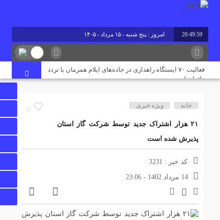
20:50:00
امروز : پنج شنبه - ۱۵ مرداد - ۱۴۰۵
فعالیت ۷۰ ایستگاه راهداری در جاده‌های ایلام همزمان با تردد
زائران اربعین
خانه
ویژه خبری
پروژه آبرسانی به پایانه مرزی چیلات دهلران با حضور قائم‌مقام
42
وزیر کشور افتتاح شد
۲۱ هزار اشتراک جدید توسط شرکت گاز استان
پذیرش شده است
رقابت ۴ هزار ۹۸۵ داوطلب ایلامی در آزمون کارشناسی ارشد
۱۴۰۵/ جزئیات حوزه‌های برگزاری اعلام شد
کد خبر : 3231
14 مرداد 1402 - 23:06
پایان تنش آبی در مسکن مهر دهلران؛ ۳ هزار نفر از آب شرب
پایدار بهره‌مند شدند