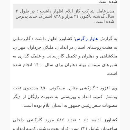
پروژه آبرسانی ۱۷ کیلومتری خط انتقال به پایانه مرزی چیلات
دهلران به اتمام رسید
مدیرعامل شرکت گاز ایلام اظهار داشت : در طول ۲
سال گذشته تاکنون ۲۱ هزار و ۸۳۸ اشتراک جدید پذیرش
شده است.
ایمن‌سازی محورهای منتهی به مرز مهران با اجرای عملیات
خط‌کشی در آستانه اربعین حسینی
به گزارش
هاوار زاگرس
؛ کشاورز اظهار داشت : گازرسانی
مرگ دومین مادر ایلامی در یک ماه آیا نظام سلامت هزینه
به هشت روستای استان در آبدانان، هلیلان چرداول، مهران،
فرزند آوری را از جان مادران میگیرد؟
ملکشاهی و دهلران و تکمیل گازرسانی و علمک گذاری به
شهرهای میمه و پهله دهلران برای سال ۱۴۰۰ انجام شده
آمادگی کامل راهداری ایلام برای خدمات‌رسانی به زائران
است.
مراسم وداع با رهبر شهید
وی افزود : گازکشی منازل مسکونی ۴۵۰ مددجوی تحت
پوشش کمیته امداد و بهزیستی به صورت رایگان از دیگر
مصوبات سفر رئیس جمهور به استان ایلام بوده است.
کشاورز ادامه داد : تعداد ۵۱۶ مورد گازکشی داخلی
ساختمان شامل ۳۳۱ مورد افراد تحت پوشش کمیته امداد و