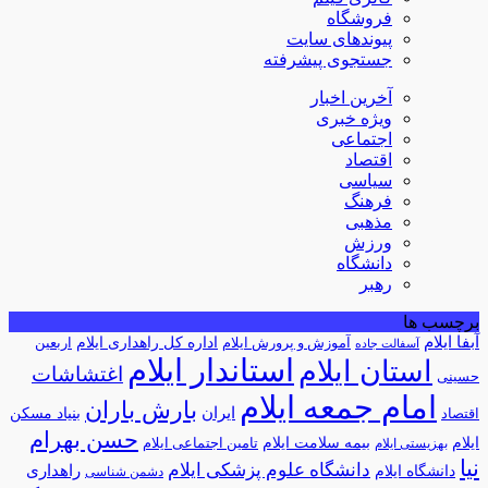
فروشگاه
پیوندهای سایت
جستجوی پیشرفته
آخرین اخبار
ویژه خبری
اجتماعی
اقتصاد
سیاسی
فرهنگ
مذهبی
ورزش
دانشگاه
رهبر
برچسب ها
آبفا ایلام
آموزش و پرورش ایلام
اداره کل راهداری ایلام
اربعین
آسفالت جاده
استاندار ایلام
استان ایلام
اغتشاشات
حسینی
امام جمعه ایلام
بارش باران
ایران
اقتصاد
بنیاد مسکن
حسن بهرام
ایلام
بیمه سلامت ایلام
تامین اجتماعی ایلام
بهزیستی ایلام
نیا
دانشگاه علوم پزشکی ایلام
راهداری
دانشگاه ایلام
دشمن شناسی