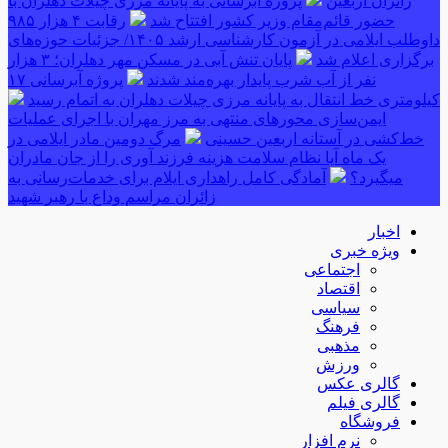
زائران اربعین
پروژه آبرسانی به پایانه مرزی چیلات دهلران با
حضور قائم‌مقام وزیر کشور افتتاح شد
رقابت ۴ هزار ۹۸۵
داوطلب ایلامی در آزمون کارشناسی ارشد ۱۴۰۵/ جزئیات حوزه‌های
برگزاری اعلام شد
پایان تنش آبی در مسکن مهر دهلران؛ ۳ هزار
نفر از آب شرب پایدار بهره‌مند شدند
پروژه آبرسانی ۱۷
کیلومتری خط انتقال به پایانه مرزی چیلات دهلران به اتمام رسید
ایمن‌سازی محورهای منتهی به مرز مهران با اجرای عملیات
خط‌کشی در آستانه اربعین حسینی
مرگ دومین مادر ایلامی در
یک ماه آیا نظام سلامت هزینه فرزند آوری را از جان مادران
میگیرد؟
آمادگی کامل راهداری ایلام برای خدمات‌رسانی به
زائران مراسم وداع با رهبر شهید
اخبار
ویژه خبری
اجتماعی
اقتصاد
سیاسی
فرهنگ
مذهبی
ورزش
گالری عکس
گالری فیلم
فروشگاه
نرم افزار