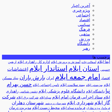
آخرین اخبار
ویژه خبری
اجتماعی
اقتصاد
سیاسی
فرهنگ
مذهبی
ورزش
دانشگاه
رهبر
برچسب ها
آبفا ایلام
آموزش و پرورش ایلام
اداره کل راهداری ایلام
اربعین
آسفالت جاده
استاندار ایلام
استان ایلام
اغتشاشات
حسینی
امام جمعه ایلام
بارش باران
ایران
اقتصاد
بنیاد مسکن
حسن بهرام
ایلام
بیمه سلامت ایلام
تامین اجتماعی ایلام
بهزیستی ایلام
نیا
دانشگاه علوم پزشکی ایلام
راهداری
دانشگاه ایلام
دشمن شناسی
شرکت
ستاد اجرایی فرمان امام ایلام
ایلام
شرکت برق ایلام
سپاه ایلام
گاز ایلام
شهرداری ایلام
شهرستان دهلران
شهرستان دره شهر
محیط زیست ایلام
مدیریت درمان
فرمانده سپاه ایلام
فرماندار ویژه دهلران