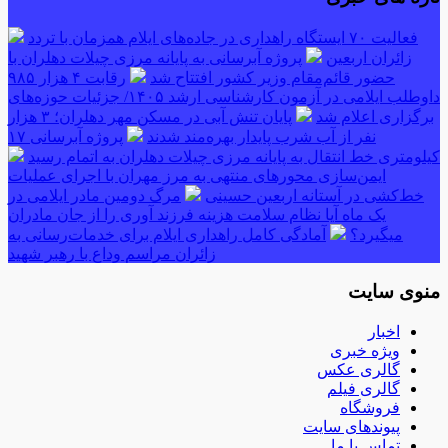
فعالیت ۷۰ ایستگاه راهداری در جاده‌های ایلام همزمان با تردد
زائران اربعین
پروژه آبرسانی به پایانه مرزی چیلات دهلران با
حضور قائم‌مقام وزیر کشور افتتاح شد
رقابت ۴ هزار ۹۸۵
داوطلب ایلامی در آزمون کارشناسی ارشد ۱۴۰۵/ جزئیات حوزه‌های
برگزاری اعلام شد
پایان تنش آبی در مسکن مهر دهلران؛ ۳ هزار
نفر از آب شرب پایدار بهره‌مند شدند
پروژه آبرسانی ۱۷
کیلومتری خط انتقال به پایانه مرزی چیلات دهلران به اتمام رسید
ایمن‌سازی محورهای منتهی به مرز مهران با اجرای عملیات
خط‌کشی در آستانه اربعین حسینی
مرگ دومین مادر ایلامی در
یک ماه آیا نظام سلامت هزینه فرزند آوری را از جان مادران
میگیرد؟
آمادگی کامل راهداری ایلام برای خدمات‌رسانی به
زائران مراسم وداع با رهبر شهید
منوی سایت
اخبار
ویژه خبری
گالری عکس
گالری فیلم
فروشگاه
پیوندهای سایت
تماس با ما