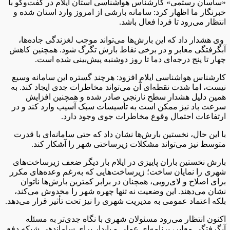
«ساسان رستمی» کارشناس هواشناسی استان ایلام در گفت‌و‌گو با
خبرنگار ما اظهار کرد: سامانه بارشی از امروز وارد استان شده و
انتظار می‌رود تا فردا فعال باشد.
وی هشدار داد که این بارش‌ها می‌تواند موجب لغزندگی جاده‌ها،
آبگرفتگی معابر و در برخی نقاط بارش تگرگ شود. همچنین کاهش
چهار تا پنج درجه‌ای دما تا روز دوشنبه پیش‌بینی شده است.
کارشناس هواشناسی ایلام افزود: هرچند گستره این سامانه وسیع
نیست، اما شدت نقطه‌ای آن می‌تواند مخاطرات جدی ایجاد کند. به
همین دلیل هشدار سطح نارنجی صادر شده و همچنین افزایش
سرعت باد نیز ممکن است به تأسیسات سبک آسیب وارد کند و در
ارتفاعات احتمال وقوع مخاطرات جوی وجود دارد.
با این حال، نخستین بارش‌ها نشان داد که حتی سامانه‌ای با قدرت
متوسط نیز می‌تواند مشکلات زیرساختی شهر را آشکار کند.
بارش نخستین باران پاییزی در ایلام بار دیگر ضعف زیرساخت‌های
شهری را نمایان ساخت؛ زیرساخت‌هایی که به‌رغم وعده‌های مکرر
برای اصلاح و لای‌روبی، همچنان در برابر کمترین بارش‌ها ناتوان
نشان می‌دهند. این وضعیت نه تنها چهره شهر را مخدوش می‌کند،
بلکه اعتماد عمومی به مدیریت شهری را نیز تحت تأثیر قرار می‌دهد.
اکنون انتظار می‌رود مسئولان شهری با نگاه جدی‌تر به مسئله
آبگرفتگی معابر، برنامه‌ای عملی و پایدار برای ساماندهی شبکه دفع