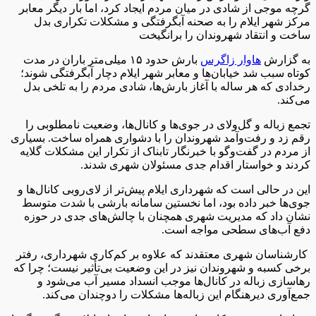
گرچه موجی از شادی در میان مردم ایجاد کرد، اما بار دیگر معابر
مرکز شهر ایلام را به صحنه آبگرفتگی و مشکلات تکراری بدل
ساخت و انتقاد شهروندان را برانگیخت
به گزارش
هاوار زاگرس
بارش حدود ۱۵ میلی‌متر باران در مدت
کوتاه سبب شد خیابان‌ها و معابر شهر ایلام دچار آبگرفتگی شوند؛
رخدادی که هر ساله با آغاز بارش‌ها، شادی مردم را به تلخی بدل
می‌کند.
تجمع زباله و گل‌ولای در جوی‌ها و کانال‌ها، وضعیت نامطلوبی را
رقم زد و رفت‌وآمد شهروندان را با دشواری همراه ساخت. بسیاری
از مردم در گفت‌و‌گو با خبرنگار تابناک از تکرار این مشکلات گلایه
کردند و خواستار اقدام جدی مسئولان شهری شدند.
این در حالی است که شهرداری ایلام پیش‌تر از لای‌روبی کانال‌ها و
جوی‌ها خبر داده بود، اما نخستین سامانه بارشی با شدت متوسط
نشان داد که مدیریت شهری همچنان با چالش‌های جدی در حوزه
دفع آب‌های سطحی مواجه است.
کارشناسان شهری معتقدند که علاوه بر کم‌کاری شهرداری، رفتر
برخی کسبه و شهروندان نیز در این وضعیت بی‌تأثیر نیست؛ چرا که
رهاسازی زباله در کانال‌ها موجب انسداد مسیر آب می‌شود و
جمع‌آوری دیرهنگام این زباله‌ها مشکلات را دوچندان می‌کند.