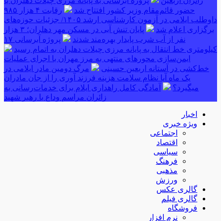
زائران اربعین
پروژه آبرسانی به پایانه مرزی چیلات دهلران با
حضور قائم‌مقام وزیر کشور افتتاح شد
رقابت ۴ هزار ۹۸۵
داوطلب ایلامی در آزمون کارشناسی ارشد ۱۴۰۵/ جزئیات حوزه‌های
برگزاری اعلام شد
پایان تنش آبی در مسکن مهر دهلران؛ ۳ هزار
نفر از آب شرب پایدار بهره‌مند شدند
پروژه آبرسانی ۱۷
کیلومتری خط انتقال به پایانه مرزی چیلات دهلران به اتمام رسید
ایمن‌سازی محورهای منتهی به مرز مهران با اجرای عملیات
خط‌کشی در آستانه اربعین حسینی
مرگ دومین مادر ایلامی در
یک ماه آیا نظام سلامت هزینه فرزند آوری را از جان مادران
میگیرد؟
آمادگی کامل راهداری ایلام برای خدمات‌رسانی به
زائران مراسم وداع با رهبر شهید
اخبار
ویژه خبری
اجتماعی
اقتصاد
سیاسی
فرهنگ
مذهبی
ورزش
گالری عکس
گالری فیلم
فروشگاه
نرم افزار