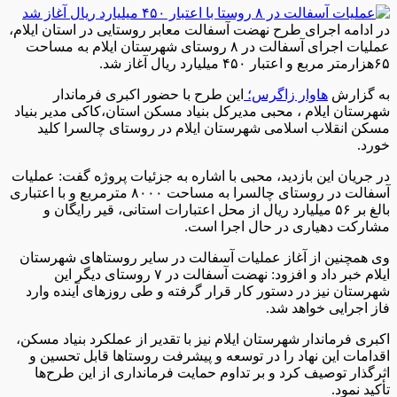
در ادامه اجرای طرح نهضت آسفالت معابر روستایی در استان ایلام،
عملیات اجرای آسفالت در ۸ روستای شهرستان ایلام به مساحت
۶۵هزارمتر مربع و اعتبار ۴۵۰ میلیارد ریال آغاز شد.
به گزارش
هاوار زاگرس؛
این طرح با حضور اکبری فرماندار
شهرستان ایلام ، محبی مدیرکل بنیاد مسکن استان،کاکی مدیر بنیاد
مسکن انقلاب اسلامی شهرستان ایلام در روستای چالسرا کلید
خورد.
در جریان این بازدید، محبی با اشاره به جزئیات پروژه گفت: عملیات
آسفالت در روستای چالسرا به مساحت ۸۰۰۰ مترمربع و با اعتباری
بالغ بر ۵۶ میلیارد ریال از محل اعتبارات استانی، قیر رایگان و
مشارکت دهیاری در حال اجرا است.
وی همچنین از آغاز عملیات آسفالت در سایر روستاهای شهرستان
ایلام خبر داد و افزود: نهضت آسفالت در ۷ روستای دیگر این
شهرستان نیز در دستور کار قرار گرفته و طی روزهای آینده وارد
فاز اجرایی خواهد شد.
اکبری فرماندار شهرستان ایلام نیز با تقدیر از عملکرد بنیاد مسکن،
اقدامات این نهاد را در توسعه و پیشرفت روستاها قابل تحسین و
اثرگذار توصیف کرد و بر تداوم حمایت فرمانداری از این طرح‌ها
تأکید نمود.