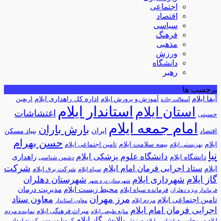
اجتماعی
اقتصاد
سیاسی
فرهنگ
مذهبی
ورزش
دانشگاه
رهبر
برچسب ها
آبفا ایلام
آموزش و پرورش ایلام
اداره کل راهداری ایلام
اربعین
آسفالت جاده
استاندار ایلام
استان ایلام
اغتشاشات
حسینی
امام جمعه ایلام
بارش باران
ایران
اقتصاد
بنیاد مسکن
حسن بهرام
ایلام
بیمه سلامت ایلام
تامین اجتماعی ایلام
بهزیستی ایلام
نیا
دانشگاه علوم پزشکی ایلام
راهداری
دانشگاه ایلام
دشمن شناسی
شرکت
ستاد اجرایی فرمان امام ایلام
ایلام
شرکت برق ایلام
سپاه ایلام
گاز ایلام
شهرداری ایلام
شهرستان دهلران
شهرستان دره شهر
محیط زیست ایلام
مدیریت درمان
فرمانده سپاه ایلام
فرماندار ویژه دهلران
مرز مهران
معاون ستاد
تامین اجتماعی ایلام
مردم ایلام
معاون استاندار
اجرایی فرمان امام ایلام
میراث فرهنگی ایلام
نماینده مردم
منابع طبیعی ایلام
پالایش گاز ایلام
ورزش
کرونا ویروس
ایلام در مجلس
کمیته امداد
هواشناسی ایلام