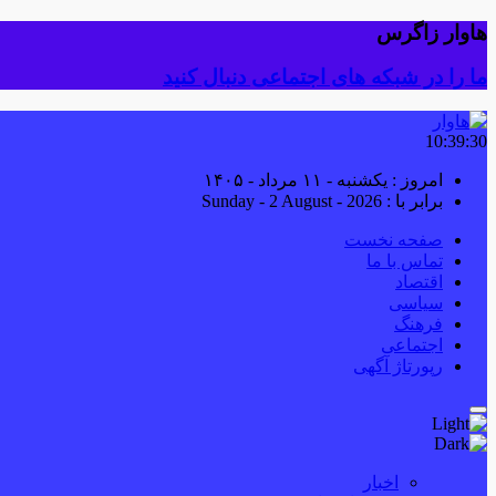
هاوار زاگرس
ما را در شبکه های اجتماعی دنبال کنید
10:39:31
امروز : یکشنبه - ۱۱ مرداد - ۱۴۰۵
برابر با : Sunday - 2 August - 2026
صفحه نخست
تماس با ما
اقتصاد
سیاسی
فرهنگ
اجتماعی
رپورتاژ آگهی
اخبار