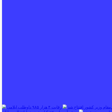
‌مقام وزیر کشور افتتاح شد
رقابت ۴ هزار ۹۸۵ داوطلب ایلامی