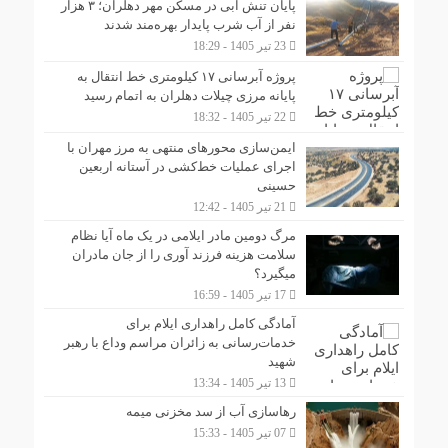
پایان تنش آبی در مسکن مهر دهلران؛ ۳ هزار
نفر از آب شرب پایدار بهره‌مند شدند
23 تیر 1405 - 18:29
پروژه آبرسانی ۱۷ کیلومتری خط انتقال به
پایانه مرزی چیلات دهلران به اتمام رسید
22 تیر 1405 - 18:32
ایمن‌سازی محورهای منتهی به مرز مهران با
اجرای عملیات خط‌کشی در آستانه اربعین
حسینی
21 تیر 1405 - 12:42
مرگ دومین مادر ایلامی در یک ماه آیا نظام
سلامت هزینه فرزند آوری را از جان مادران
میگیرد؟
17 تیر 1405 - 16:59
آمادگی کامل راهداری ایلام برای
خدمات‌رسانی به زائران مراسم وداع با رهبر
شهید
13 تیر 1405 - 13:34
رهاسازی آب از سد مخزنی میمه
07 تیر 1405 - 15:33