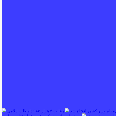
‌مقام وزیر کشور افتتاح شد
رقابت ۴ هزار ۹۸۵ داوطلب ایلامی