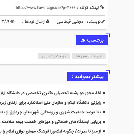
لینک کوتاه :
https://www.hawarzagros.ir/?p=3446
نویسنده : مجتبی قیطاسی
ارسال توسط :
389 بازدید
برچسب ها
لایروبی مسیر ها
نهضت پاکسازی
بیشتر بخوانید :
اخذ مجوز دو رشته تحصیلی دکتری تخصصی در دانشگاه ایلا
رایزنی دانشگاه ایلام و سازمان ملی استاندارد برای ارتقای 
۱۰۰ درصد جمعیت شهری و روستایی شهرستان چرداول از نعمت گاز طبیعی برخوردار شدند
برپایی ایستگاه‌های خدماتی و میزهای خدمت بیمه سلامت 
از میز تا میراث/ چگونه ایلامورا فرهنگ مهمان نوازی ایلام را