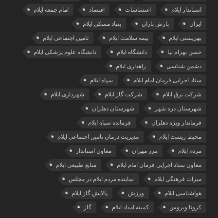
استاندار ایلام
اغتشاشات
اقتصاد
امام جمعه ایلام
ایران
بارش باران
بنیاد مسکن ایلام
بهزیستی ایلام
بیمه سلامت ایلام
تامین اجتماعی ایلام
حسن بهرام نیا
دانشگاه ایلام
دانشگاه علوم پزشکی ایلام
دشمن شناسی
راهداری ایلام
ستاد اجرایی فرمان امام ایلام
سپاه ایلام
شرکت برق ایلام
شرکت گاز ایلام
شهرداری ایلام
شهرستان دره شهر
شهرستان دهلران
فرماندار ویژه دهلران
فرمانده سپاه ایلام
محیط زیست ایلام
مدیریت درمان تامین اجتماعی ایلام
مردم ایلام
مرز مهران
معاون استاندار
معاون ستاد اجرایی فرمان امام ایلام
منابع طبیعی ایلام
میراث فرهنگی ایلام
نماینده مردم ایلام در مجلس
هواشناسی ایلام
ورزش
پالایش گاز ایلام
کرونا ویروس
کمیته امداد ایلام
گاز