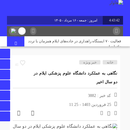
4:43:42
امروز : جمعه - ۱۶ مرداد - ۱۴۰۵
برابر با : Friday - 7 August - 2026
فعالیت ۷۰ ایستگاه راهداری در جاده‌های ایلام همزمان با تردد
زائران اربعین
خانه
خبر ویژه
پروژه آبرسانی به پایانه مرزی چیلات دهلران با حضور قائم‌مقام
41
وزیر کشور افتتاح شد
نگاهی به عملکرد دانشگاه علوم پزشکی ایلام در
دو سال اخیر
رقابت ۴ هزار ۹۸۵ داوطلب ایلامی در آزمون کارشناسی ارشد
۱۴۰۵/ جزئیات حوزه‌های برگزاری اعلام شد
کد خبر : 3882
25 فروردین 1403 - 11:25
پایان تنش آبی در مسکن مهر دهلران؛ ۳ هزار نفر از آب شرب
پایدار بهره‌مند شدند