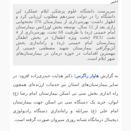
پروژه آبرسانی ۱۷ کیلومتری خط انتقال به پایانه مرزی چیلات
دهلران به اتمام رسید
سرپرست دانشگاه علوم پزشکی ایلام عملکرد این
دانشگاه را در دولت سیزدهم مطلوب ارزیابی کرد و
اظهار داشت: بهره‌برداری از بیمارستان 376 تختخوابی
ایمن‌سازی محورهای منتهی به مرز مهران با اجرای عملیات
رازی بعد از 12 سال، توسعه بخش اورژانس بیمارستان
خط‌کشی در آستانه اربعین حسینی
امام خمینی (ره) با ظرفیت 68 تخت، بهره‌برداری از 4
تخت PICU (تخت ویژه اطفال) در بخش اطفال
بیمارستان امام خمینی (ره) و راه‌اندازی بخش
مرگ دومین مادر ایلامی در یک ماه آیا نظام سلامت هزینه
آنژیوگرافی بیمارستان شهید مصطفی خمینی از
فرزند آوری را از جان مادران میگیرد؟
مهمترین اقدامات در حوزه درمان در بیمارستان‌های
شهر ایلام است.
آمادگی کامل راهداری ایلام برای خدمات‌رسانی به زائران
به گزارش
مراسم وداع با رهبر شهید
هاوار زاگرس؛
دکتر هدایت حیدری‌زاده افزود: در
سایر بیمارستان‌های استان نیز خدمات ارزنده‌ای همچون
راه اندازی بخش سی تی اسکن بیمارستان امام رضا (ع)
ایوان، خرید یک دستگاه سی تی اسکن جهت بیمارستان
امام علی (ع) سرابله و راه‌اندازي دستگاه راديولوژي
ديجيتال درمانگاه شبانه روزی سیروان صورت گرفته است.