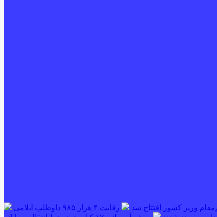
‌مقام وزیر کشور افتتاح شد
رقابت ۴ هزار ۹۸۵ داوطلب ایلامی