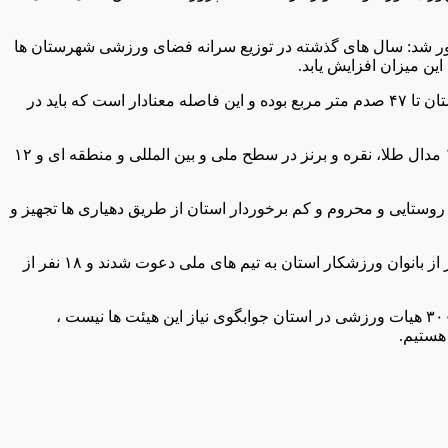
ادآور شد: سال های گذشته در توزیع سرانه فضای ورزشی شهرستان ها
ن میزان افزایش یابد.
وی تصریح کرد: برخی از شهرستان ها از نظر سرانه ورزشی وضعیت خوبی حتی تا حدود یک و نیم متر داشته ولی برخی از شهرستان های استان تا ۴۷ صدم متر مربع بوده و این فاصله معنادار است که باید در
مدیرکل ورزش و جوانان ایلام اضافه کرد: تعداد کل ورزشکاران سازمان یافته در سطح استان ۳۶ هزار و ۵۰۰ نفر است ، یکسال گذشته ۱۹۵ مدال طلا، نقره و برنز در سطح ملی و بین المللی و منطقه ای و ۱۲
ن امسال برگزار شد و در کنار آن اماکن ورزشی ۸۵ روستا و ۷۳ خانه ورزش در مناطق روستایی و محروم و کم برخوردار استان از طریق دهیاری ها تجهیز و
وی گفت: همچنین امسال ۱۴ همایش پیاده روی بزرگ خانوادگی در شهرستان های مختلف استان برگزار شده است.شهبازی بیان کرد: ۳۲ نفر از بانوان ورزشکار استان به تیم های ملی دعوت شدند و ۱۸ نفر از
مدیرکل ورزش و جوانان استان ایلام تاکید کرد: در هر فصل ۶۱۰ میلیون تومان برای ورزش و جوانان استان ایلام واریز می شود که با وجود ۳۰۰ هیات ورزشی در استان جوابگوی نیاز این هیئت ها نیست ،
هستیم.