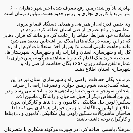
بهادری یادآور شد: زمین رفع تصرف شده اخیر شهر دهلران ۶۰۰
متر مربع با کاربری تجاری و ارزش حدود هشت میلیارد تومان است.
وی ضمن قدردانی از همراهی و همدلی دستگاه قضا و نیروی
انتظامی در رفع تصرف اراضی استان اضافه کرد: مردم در
معاملات خود شرایط احتیاط را رعایت کرده و بدانند که قراردادهایی
که در این زمینه در بنگاه های املاک بین اشخاص منعقد می شود
فاقد وجاهت قانونی است، لذا پس از اخذ استعلامات لازم از اداره
کل راه و شهرسازی استان و ادارات راه و شهرسازی شهرستان‌ها،
نسبت به خرید ملک اقدام کنند و با مشاهده هرگونه زمین‌خواری با
شماره تلفن شبانه روزی ۱۶۵۶ یگان حفاظت اراضی راه و
شهرسازی استان اطلاع دهند.
فرمانده یگان حفاظت اراضی راه و شهرسازی استان نیز در این
زمینه گفت: پدیده شوم زمین خواری و تصرف اراضی از طرف
اشخاص سودجو به صورت سازماندهی شده به انجام می رسد و در
این بین اشخاص دیگر از قبیل صاحبان و رانندگان ماشین آلات
سنگین( لودر، بیل مکانیکی ، کامیون و …) بناها و کارگران بدون
اطلاع از قوانین و ناآگاهانه با زمین خواران همکاری می کنند لذا
صاحبان ماشین‌آلات سنگین (لودر، بیل مکانیکی، کامیون و …) بناها
و کارگران توجه داشته باشند.
سرهنگ یاسمی اضافه کرد: در صورت هرگونه همکاری با متصرفان