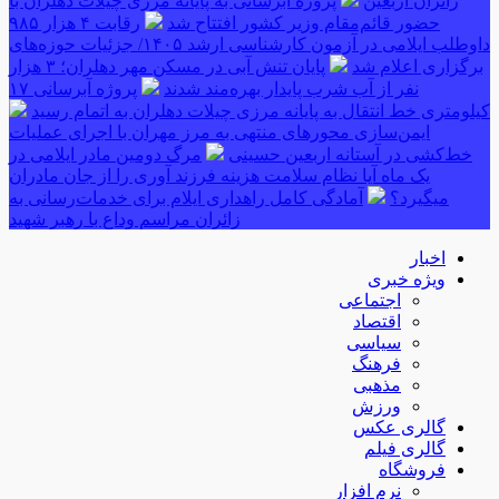
زائران اربعین
پروژه آبرسانی به پایانه مرزی چیلات دهلران با
حضور قائم‌مقام وزیر کشور افتتاح شد
رقابت ۴ هزار ۹۸۵
داوطلب ایلامی در آزمون کارشناسی ارشد ۱۴۰۵/ جزئیات حوزه‌های
برگزاری اعلام شد
پایان تنش آبی در مسکن مهر دهلران؛ ۳ هزار
نفر از آب شرب پایدار بهره‌مند شدند
پروژه آبرسانی ۱۷
کیلومتری خط انتقال به پایانه مرزی چیلات دهلران به اتمام رسید
ایمن‌سازی محورهای منتهی به مرز مهران با اجرای عملیات
خط‌کشی در آستانه اربعین حسینی
مرگ دومین مادر ایلامی در
یک ماه آیا نظام سلامت هزینه فرزند آوری را از جان مادران
میگیرد؟
آمادگی کامل راهداری ایلام برای خدمات‌رسانی به
زائران مراسم وداع با رهبر شهید
اخبار
ویژه خبری
اجتماعی
اقتصاد
سیاسی
فرهنگ
مذهبی
ورزش
گالری عکس
گالری فیلم
فروشگاه
نرم افزار