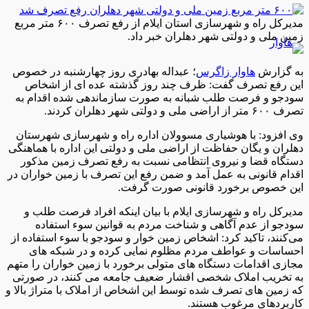
مدیرکل راه و شهرسازی استان ایلام از رفع تصرف ۶۰۰ متر مربع
زمین ملی و دولتی شهر دهلران خبر داد.
به گزارش
هاوار زاگرس
؛ عبداله بهادری روز چهارشنبه در خصوص
این رفع تصرف گفت:‌ ظرف چند روز گذشته عده ای از اشخاص
سودجو و فرصت طلب شبانه به صورت سازماندهی شده اقدام به
تصرف ۶۰۰ متر از اراضی ملی و دولتی شهر دهلران کردند.
وی افزود: با هوشیاری مسوولان اداره راه و شهرسازی شهرستان
دهلران و یگان حفاظت از اراضی ملی و دولتی این اداره با هماهنگی
دستگاه قضا و نیروی انتظامی نسبت به رفع تصرف زمین مذکور
اقدام قانونی به عمل آمد و ضمن رفع این تصرف با زمین خواران در
این خصوص برخورد قانونی صورت گرفت.
مدیرکل راه و شهرسازی ایلام با بیان اینکه افراد فرصت طلب و
سودجو از عدم آگاهی و شناخت مردم به قوانین سوء استفاده
می‌کنند، تاکید کرد: اشخاص زمین خوار و سودجو با سوء استفاده از
احساسات و عواطف مردم مظلوم نمایی کرده و در شبکه های
مجازی اقدامات دستگاه های متولی برخورد با زمین خواران را متهم
به تخریب املاک شخصی اقشار ضعیف جامعه می کنند، در صورتی
که زمین های تصرف شده توسط این اشخاص از املاک با متراژ بالا و
کاربردهای مرغوب هستند.