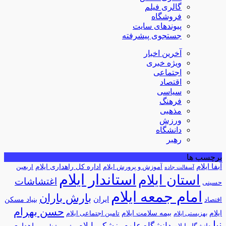
گالری فیلم
فروشگاه
پیوندهای سایت
جستجوی پیشرفته
آخرین اخبار
ویژه خبری
اجتماعی
اقتصاد
سیاسی
فرهنگ
مذهبی
ورزش
دانشگاه
رهبر
برچسب ها
آبفا ایلام
آموزش و پرورش ایلام
اداره کل راهداری ایلام
اربعین
آسفالت جاده
استاندار ایلام
استان ایلام
اغتشاشات
حسینی
امام جمعه ایلام
بارش باران
ایران
اقتصاد
بنیاد مسکن
حسن بهرام
ایلام
بیمه سلامت ایلام
تامین اجتماعی ایلام
بهزیستی ایلام
نیا
دانشگاه علوم پزشکی ایلام
راهداری