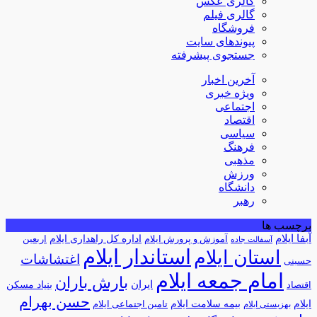
گالری عکس
گالری فیلم
فروشگاه
پیوندهای سایت
جستجوی پیشرفته
آخرین اخبار
ویژه خبری
اجتماعی
اقتصاد
سیاسی
فرهنگ
مذهبی
ورزش
دانشگاه
رهبر
برچسب ها
آبفا ایلام
آموزش و پرورش ایلام
اداره کل راهداری ایلام
اربعین
آسفالت جاده
استاندار ایلام
استان ایلام
اغتشاشات
حسینی
امام جمعه ایلام
بارش باران
ایران
اقتصاد
بنیاد مسکن
حسن بهرام
ایلام
بیمه سلامت ایلام
تامین اجتماعی ایلام
بهزیستی ایلام