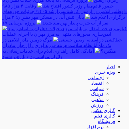
زائران اربعین
پروژه آبرسانی به پایانه مرزی چیلات دهلران با
حضور قائم‌مقام وزیر کشور افتتاح شد
رقابت ۴ هزار ۹۸۵
داوطلب ایلامی در آزمون کارشناسی ارشد ۱۴۰۵/ جزئیات حوزه‌های
برگزاری اعلام شد
پایان تنش آبی در مسکن مهر دهلران؛ ۳ هزار
نفر از آب شرب پایدار بهره‌مند شدند
پروژه آبرسانی ۱۷
کیلومتری خط انتقال به پایانه مرزی چیلات دهلران به اتمام رسید
ایمن‌سازی محورهای منتهی به مرز مهران با اجرای عملیات
خط‌کشی در آستانه اربعین حسینی
مرگ دومین مادر ایلامی در
یک ماه آیا نظام سلامت هزینه فرزند آوری را از جان مادران
میگیرد؟
آمادگی کامل راهداری ایلام برای خدمات‌رسانی به
زائران مراسم وداع با رهبر شهید
اخبار
ویژه خبری
اجتماعی
اقتصاد
سیاسی
فرهنگ
مذهبی
ورزش
گالری عکس
گالری فیلم
فروشگاه
نرم افزار