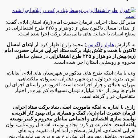
مدیر کل ستاد اجرایی فرمان حضرت امام (ره)، استان ایلام، گفت:
از ابتدای امسال تاکنون بیش از دو هزار و ۲۲۵ طرح اشتغالزایی در
سطح استان با حمایت های مالی بنیاد برکت اجرا شده است.
به گزارش
هاوار زاگرس ؛
محمد زارع اظهار کرد:
از ابتدای امسال
تاکنون با همت و تلاش بنیاد برکت ستاد اجرایی فرمان حضرت امام
(ره)،بیش از دو هزار و ۲۲۵ طرح اشتغالزایی
در سطح مناطق
محروم و روستایی استان اجرا شده است.
وی، با بیان اینکه طرح های مذکور در شهرستان های ایلام، آبدانان،
ایوان، بدره، چرداول، دره شهر، دهلران، سیروان، ملکشاهی،
مهران، هلیلان و چوار اجرا شده است، افزود: در راستای اجرای این
طرح ها بیش از ۱۸۰ میلیارد تومان تسهیلات کم بهره در اختیار
متقاضیان قرار گرفته است.
زارع، با اشاره ب
ه اینکه ماموریت اصلی بنیاد برکت ستاد اجرایی
فرمان حضرت امام(ره)، کمک و همیاری برای بهبود کار آفرینی،
توانمند سازی اقتصادی و اجتماعی مناطق محروم و کمتر توسعه
یافته است
، خاطرنشان کرد: ایجاد و توسعه اشتغال روستایی، توان
افزایی اقتصادی، افزایش سطح درآمد افراد، تقویت پایه های
اقتصادی مناطق محروم، افزایش نرخ بهره وری سرمایه های پنج