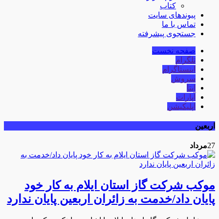
کتاب
پیوندهای سایت
تماس با ما
جستجوی پیشرفته
صفحه نخست
تلگرام
اینستاگرام
سروش
ایتا
آپارات
اپلیکیشن
اربعین
27
مرداد
موکب شرکت گاز استان ایلام به کار خود
پایان داد/خدمت به زائران اربعین پایان ندارد