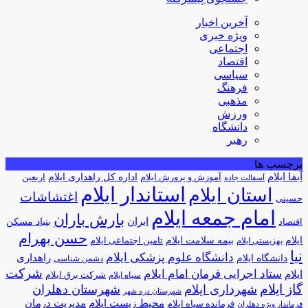
آخرین اخبار
ویژه خبری
اجتماعی
اقتصاد
سیاسی
فرهنگ
مذهبی
ورزش
دانشگاه
رهبر
برچسب ها
آبفا ایلام
آموزش و پرورش ایلام
اداره کل راهداری ایلام
اربعین
آسفالت جاده
استاندار ایلام
استان ایلام
اغتشاشات
حسینی
امام جمعه ایلام
بارش باران
ایران
اقتصاد
بنیاد مسکن
حسن بهرام
ایلام
بیمه سلامت ایلام
تامین اجتماعی ایلام
بهزیستی ایلام
نیا
دانشگاه علوم پزشکی ایلام
راهداری
دانشگاه ایلام
دشمن شناسی
شرکت
ستاد اجرایی فرمان امام ایلام
ایلام
شرکت برق ایلام
سپاه ایلام
گاز ایلام
شهرداری ایلام
شهرستان دهلران
شهرستان دره شهر
محیط زیست ایلام
مدیریت درمان
فرمانده سپاه ایلام
فرماندار ویژه دهلران