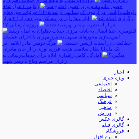
زائران اربعین
پروژه آبرسانی به پایانه مرزی چیلات دهلران با
حضور قائم‌مقام وزیر کشور افتتاح شد
رقابت ۴ هزار ۹۸۵
داوطلب ایلامی در آزمون کارشناسی ارشد ۱۴۰۵/ جزئیات حوزه‌های
برگزاری اعلام شد
پایان تنش آبی در مسکن مهر دهلران؛ ۳ هزار
نفر از آب شرب پایدار بهره‌مند شدند
پروژه آبرسانی ۱۷
کیلومتری خط انتقال به پایانه مرزی چیلات دهلران به اتمام رسید
ایمن‌سازی محورهای منتهی به مرز مهران با اجرای عملیات
خط‌کشی در آستانه اربعین حسینی
مرگ دومین مادر ایلامی در
یک ماه آیا نظام سلامت هزینه فرزند آوری را از جان مادران
میگیرد؟
آمادگی کامل راهداری ایلام برای خدمات‌رسانی به
زائران مراسم وداع با رهبر شهید
اخبار
ویژه خبری
اجتماعی
اقتصاد
سیاسی
فرهنگ
مذهبی
ورزش
گالری عکس
گالری فیلم
فروشگاه
نرم افزار