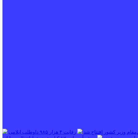
‌مقام وزیر کشور افتتاح شد
رقابت ۴ هزار ۹۸۵ داوطلب ایلامی