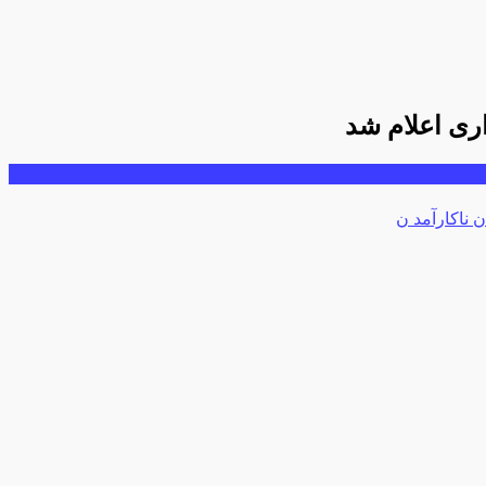
ن ناکارآمد ن