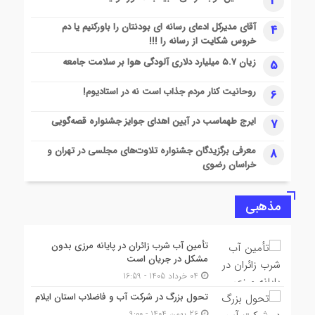
3
1 ماه قبل
آقای مدیرکل ادعای رسانه ای بودنتان را باورکنیم یا دم
4
رایزنی دانشگاه ایلام و سازمان ملی استاندارد برای ارتقای
خروس شکایت از رسانه را !!!
زیرساخت‌های آزمایشگاهی و استانداردسازی مرزی
زیان ۵.۷ میلیارد دلاری آلودگی هوا بر سلامت جامعه
5
2 ماه قبل
استاندار ایلام: گازرسانی به مرز چیلات، فتح سنگری نوین در میدان
روحانیت کنار مردم جذاب است نه در استادیوم!
6
نبرد اقتصادی کشور
2 ماه قبل
ایرج طهماسب در آیین اهدای جوایز جشنواره قصه‌گویی
7
۱۰۰ درصد جمعیت شهری و روستایی شهرستان چرداول از نعمت
گاز طبیعی برخوردار شدند
معرفی برگزیدگان جشنواره تلاوت‌های مجلسی در تهران و
8
خراسان رضوی
مذهبی
تأمین آب شرب زائران در پایانه مرزی بدون
مشکل در جریان است
04 خرداد 1405 - 16:59
تحول بزرگ در شرکت آب و فاضلاب استان ایلام
26 بهمن 1404 - 9:00