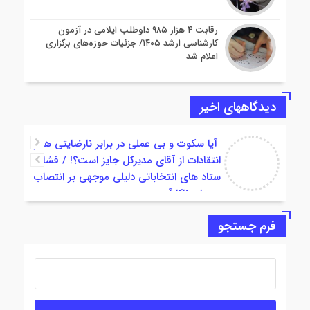
رقابت ۴ هزار ۹۸۵ داوطلب ایلامی در آزمون
کارشناسی ارشد ۱۴۰۵/ جزئیات حوزه‌های برگزاری
اعلام شد
دیدگاههای اخیر
آیا سکوت و بی عملی در برابر نارضایتی ها و
انتقادات از آقای مدیرکل جایز است؟! / فشار
ستاد های انتخاباتی دلیلی موجهی بر انتصاب
مدیران ناکارآمد ن
[…] دامپزشکی استان ایلام مطلبی را در خروجی
فرم جستجو
خبرگزاری (اینجا بخوانید )قرارداد که البته از سوی
مدیرکل انقلا