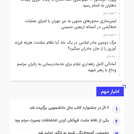
دهلران به اتمام رسید
3 هفته قبل
ایمن‌سازی محورهای منتهی به مرز مهران با اجرای عملیات
خط‌کشی در آستانه اربعین حسینی
4 هفته قبل
مرگ دومین مادر ایلامی در یک ماه آیا نظام سلامت هزینه فرزند
آوری را از جان مادران میگیرد؟
1 ماه قبل
آمادگی کامل راهداری ایلام برای خدمات‌رسانی به زائران مراسم
وداع با رهبر شهید
1 ماه قبل
رهاسازی آب از سد مخزنی میمه
اخبار مهم
1 ماه قبل
اخذ مجوز دو رشته تحصیلی دکتری تخصصی در دانشگاه ایلام
۷ اثر در جشنواره کتاب سال دانشجویی برگزیده شد
1
1 ماه قبل
سنگ تمام مردم در نخستین یادواره «عهد ایثار»
یکی از نقاط مثبت فروکش کردن اغتشاشات بصیرت مردم بود
2
1 ماه قبل
پایان پروژه بازسازی و نوسازی بازارچه و چهارباغ دانشگاه
نخستین گوجه‌فرنگی شبیه به انگور تولید شد