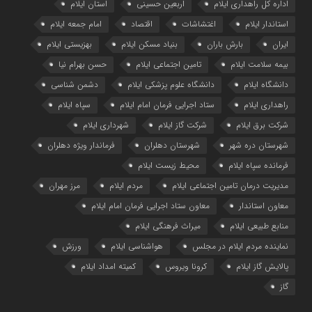
اداره کل راهداری ایلام
اربعین حسینی
استان ایلام
استاندار ایلام
اغتشاشات
اقتصاد
امام جمعه ایلام
ایران
بارش باران
بنیاد مسکن ایلام
بهزیستی ایلام
بیمه سلامت ایلام
تامین اجتماعی ایلام
حسن بهرام نیا
دانشگاه ایلام
دانشگاه علوم پزشکی ایلام
دشمن شناسی
راهداری ایلام
ستاد اجرایی فرمان امام ایلام
سپاه ایلام
شرکت برق ایلام
شرکت گاز ایلام
شهرداری ایلام
شهرستان دره شهر
شهرستان دهلران
فرماندار ویژه دهلران
فرمانده سپاه ایلام
محیط زیست ایلام
مدیریت درمان تامین اجتماعی ایلام
مردم ایلام
مرز مهران
معاون استاندار
معاون ستاد اجرایی فرمان امام ایلام
منابع طبیعی ایلام
میراث فرهنگی ایلام
نماینده مردم ایلام در مجلس
هواشناسی ایلام
ورزش
پالایش گاز ایلام
کرونا ویروس
کمیته امداد ایلام
گاز