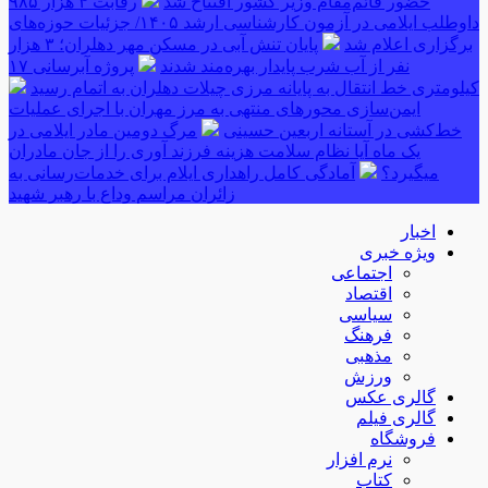
حضور قائم‌مقام وزیر کشور افتتاح شد
رقابت ۴ هزار ۹۸۵
داوطلب ایلامی در آزمون کارشناسی ارشد ۱۴۰۵/ جزئیات حوزه‌های
برگزاری اعلام شد
پایان تنش آبی در مسکن مهر دهلران؛ ۳ هزار
نفر از آب شرب پایدار بهره‌مند شدند
پروژه آبرسانی ۱۷
کیلومتری خط انتقال به پایانه مرزی چیلات دهلران به اتمام رسید
ایمن‌سازی محورهای منتهی به مرز مهران با اجرای عملیات
خط‌کشی در آستانه اربعین حسینی
مرگ دومین مادر ایلامی در
یک ماه آیا نظام سلامت هزینه فرزند آوری را از جان مادران
میگیرد؟
آمادگی کامل راهداری ایلام برای خدمات‌رسانی به
زائران مراسم وداع با رهبر شهید
اخبار
ویژه خبری
اجتماعی
اقتصاد
سیاسی
فرهنگ
مذهبی
ورزش
گالری عکس
گالری فیلم
فروشگاه
نرم افزار
کتاب