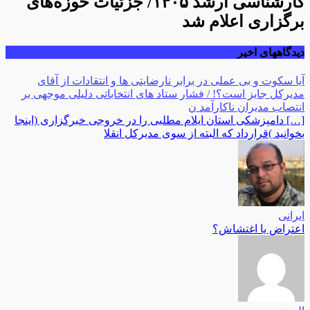
کارشناسی ارشد ۱۴۰۵/ جزئیات حوزه‌های
برگزاری اعلام شد
دیدگاههای اخیر
آیا سکوت و بی عملی در برابر نارضایتی ها و انتقادات از آقای
مدیرکل جایز است؟! / فشار ستاد های انتخاباتی دلیلی موجهی بر
انتصاب مدیران ناکارآمد ن
[…] دامپزشکی استان ایلام مطلبی را در خروجی خبرگزاری (اینجا
بخوانید )قرارداد که البته از سوی مدیرکل انقلا
ایرانی
اعتراض یا اغتشاش؟