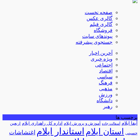
صفحه نخست
گالری عکس
گالری فیلم
فروشگاه
پیوندهای سایت
جستجوی پیشرفته
آخرین اخبار
ویژه خبری
اجتماعی
اقتصاد
سیاسی
فرهنگ
مذهبی
ورزش
دانشگاه
رهبر
برچسب ها
آبفا ایلام
آموزش و پرورش ایلام
اداره کل راهداری ایلام
اربعین
آسفالت جاده
استاندار ایلام
استان ایلام
اغتشاشات
حسینی