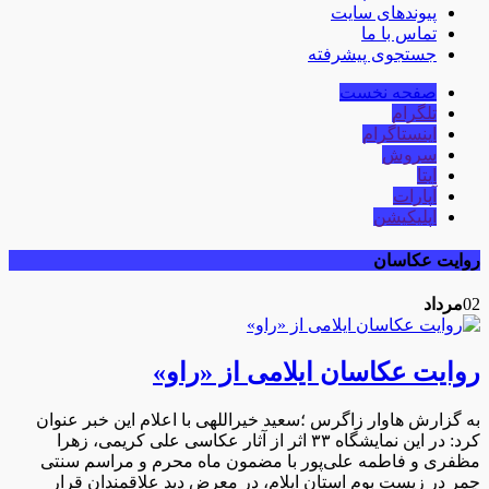
پیوندهای سایت
تماس با ما
جستجوی پیشرفته
صفحه نخست
تلگرام
اینستاگرام
سروش
ایتا
آپارات
اپلیکیشن
روایت عکاسان
02
مرداد
روایت عکاسان ایلامی از «راو»
به گزارش هاوار زاگرس ؛سعید خیراللهی با اعلام این خبر عنوان
کرد: در این نمایشگاه ۳۳ اثر از آثار عکاسی علی کریمی، زهرا
مظفری و فاطمه علی‌پور با مضمون ماه محرم و مراسم سنتی
چمر در زیست بوم استان ایلام، در معرض دید علاقمندان قرار