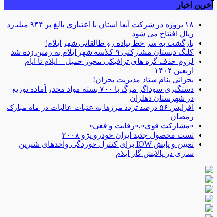
آخرین اخبار
۱۸ پروژه در شرکت آبفا استان با اعتباری بالغ بر ۹۴۴ میلیارد
ریال افتتاح می شود
بازگشت به سر خط پیاده رو طالقانی شهر ایلام!
کلنگ دبستان مشارکتی ۹ کلاسه شهر ایلام به زمین زده شد
لزوم حذف گره های ترافیکی محور حمیل – ایلام تا ایام
اربعین ۱۴۰۲
بحرانی بنام ستاد مدیریت بحران!
دستگیری سوداگر مرگ با ۷۰۰ بسته مواد مخدر آماده توزیع
در شهرستان دهلران
افزایش ۵۶ درصد تردد مرز‌ها به عتبات عالیات در ماه مبارک
رمضان
«مشارکت قوی»،«رقابت واقعی»
تست محصول جدید ایران خودرو پژو ۲۰۰۸
تعیین و پایش IOW برای کنترل خوردگی واحدهای شیرین
سازی در پالایش گاز ایلام