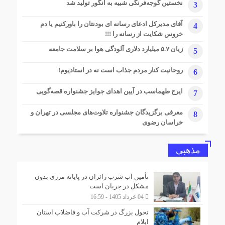
پایان پروژه بازسازی و نوسازی بازارچه و چهارباغ دانشگاه
نخستین گوجه‌فرنگی شبیه به انگور تولید شد
3
2 ماه قبل
آقای مدیرکل ادعای رسانه ای بودنتان را باورکنیم یا دم
4
رایزنی دانشگاه ایلام و سازمان ملی استاندارد برای ارتقای
خروس شکایت از رسانه را !!!
زیرساخت‌های آزمایشگاهی و استانداردسازی مرزی
زیان ۵.۷ میلیارد دلاری آلودگی هوا بر سلامت جامعه
5
2 ماه قبل
استاندار ایلام: گازرسانی به مرز چیلات، فتح سنگری نوین در
روحانیت کنار مردم جذاب است نه در استادیوم!
6
میدان نبرد اقتصادی کشور
2 ماه قبل
ایرج طهماسب در آیین اهدای جوایز جشنواره قصه‌گویی
7
۱۰۰ درصد جمعیت شهری و روستایی شهرستان چرداول از
نعمت گاز طبیعی برخوردار شدند
معرفی برگزیدگان جشنواره تلاوت‌های مجلسی در تهران و
8
خراسان رضوی
مذهبی
تأمین آب شرب زائران در پایانه مرزی بدون
مشکل در جریان است
04 خرداد 1405 - 16:59
تحول بزرگ در شرکت آب و فاضلاب استان
ایلام