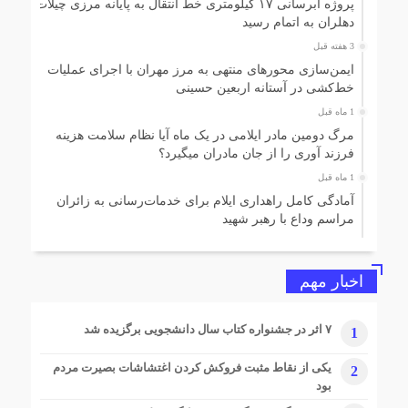
پروژه آبرسانی ۱۷ کیلومتری خط انتقال به پایانه مرزی چیلات
دهلران به اتمام رسید
3 هفته قبل
ایمن‌سازی محورهای منتهی به مرز مهران با اجرای عملیات
خط‌کشی در آستانه اربعین حسینی
1 ماه قبل
مرگ دومین مادر ایلامی در یک ماه آیا نظام سلامت هزینه
فرزند آوری را از جان مادران میگیرد؟
1 ماه قبل
آمادگی کامل راهداری ایلام برای خدمات‌رسانی به زائران
مراسم وداع با رهبر شهید
1 ماه قبل
رهاسازی آب از سد مخزنی میمه
اخبار مهم
1 ماه قبل
اخذ مجوز دو رشته تحصیلی دکتری تخصصی در دانشگاه ایلام
۷ اثر در جشنواره کتاب سال دانشجویی برگزیده شد
1
1 ماه قبل
سنگ تمام مردم در نخستین یادواره «عهد ایثار»
یکی از نقاط مثبت فروکش کردن اغتشاشات بصیرت مردم
2
بود
1 ماه قبل