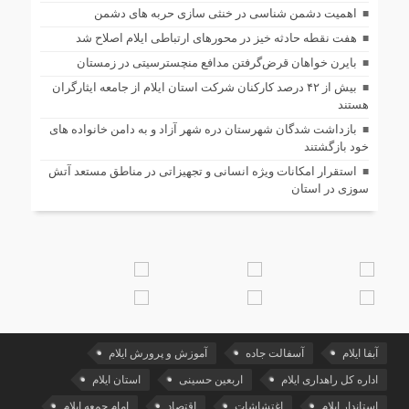
اهمیت دشمن شناسی در خنثی سازی حربه های دشمن
هفت نقطه حادثه خیز در محورهای ارتباطی ایلام اصلاح شد
بایرن خواهان قرض‌گرفتن مدافع منچسترسیتی در زمستان
بیش از ۴۲ درصد کارکنان شرکت استان ایلام از جامعه ایثارگران
هستند
بازداشت شدگان شهرستان دره شهر آزاد و به دامن خانواده های
خود بازگشتند
استقرار امکانات ویژه انسانی و تجهیزاتی در مناطق مستعد آتش
سوزی در استان
آبفا ایلام
آسفالت جاده
آموزش و پرورش ایلام
اداره کل راهداری ایلام
اربعین حسینی
استان ایلام
استاندار ایلام
اغتشاشات
اقتصاد
امام جمعه ایلام