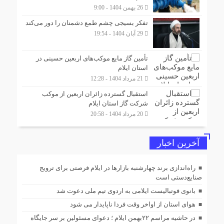
26 بهمن 1404 - 9:00
تفکر بسیجی چشم طمع دشمنان را دور می‌کند
29 آبان 1404 - 19:54
تأمین گاز مایع موکب‌هاى اربعین حسینى در
استان ایلام
21 مرداد 1404 - 12:28
استقبال گسترده زائران اربعین از موکب
شرکت گاز استان ایلام
20 مرداد 1404 - 20:58
آخرین اخبار
راه‌اندازی برند چهارشنبه بازارها در ایلام فرصتی برای ترویج
صنایع‌دستی است
بانوی فوتبالیست ایلامی به اردوی تیم ملی دعوت شد
هوای استان از اواخر وقت فردا ناپایدار می شود
در حاشیه مراسم ۲۲بهمن ایلام ؛ دعوای مسئولین بر سر جایگاه