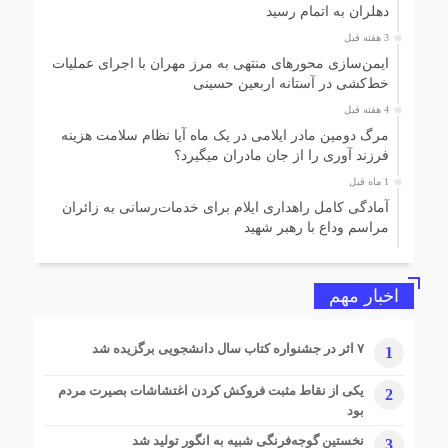
دهلران به اتمام رسید
3 هفته قبل
ایمن‌سازی محورهای منتهی به مرز مهران با اجرای عملیات
خط‌کشی در آستانه اربعین حسینی
4 هفته قبل
مرگ دومین مادر ایلامی در یک ماه آیا نظام سلامت هزینه
فرزند آوری را از جان مادران میگیرد؟
1 ماه قبل
آمادگی کامل راهداری ایلام برای خدمات‌رسانی به زائران
مراسم وداع با رهبر شهید
1 ماه قبل
رهاسازی آب از سد مخزنی میمه
اخبار مهم
1 ماه قبل
اخذ مجوز دو رشته تحصیلی دکتری تخصصی در دانشگاه ایلام
۷ اثر در جشنواره کتاب سال دانشجویی برگزیده شد
1
1 ماه قبل
سنگ تمام مردم در نخستین یادواره «عهد ایثار»
یکی از نقاط مثبت فروکش کردن اغتشاشات بصیرت مردم
2
بود
1 ماه قبل
پایان پروژه بازسازی و نوسازی بازارچه و چهارباغ دانشگاه
نخستین گوجه‌فرنگی شبیه به انگور تولید شد
3