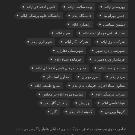
بهزیستی ایلام
بیمه سلامت ایلام
تامین اجتماعی ایلام
حسن بهرام نیا
دانشگاه ایلام
دانشگاه علوم پزشکی ایلام
دشمن شناسی
راهداری ایلام
ستاد اجرایی فرمان امام ایلام
سپاه ایلام
شرکت برق ایلام
شرکت گاز ایلام
شهرداری ایلام
شهرستان دره شهر
شهرستان دهلران
فرماندار ویژه دهلران
فرمانده سپاه ایلام
محیط زیست ایلام
مدیریت درمان تامین اجتماعی ایلام
مردم ایلام
مرز مهران
معاون استاندار
معاون ستاد اجرایی فرمان امام ایلام
منابع طبیعی ایلام
میراث فرهنگی ایلام
نماینده مردم ایلام در مجلس
هواشناسی ایلام
ورزش
پالایش گاز ایلام
کرونا ویروس
کمیته امداد ایلام
گاز
تمامی حقوق وب سایت متعلق به پایگاه خبری تحلیلی هاوار زاگرس می باشد