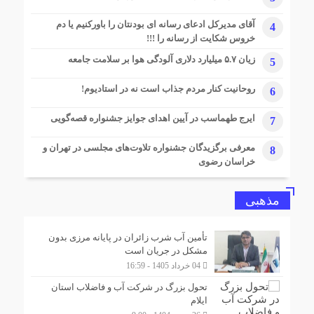
1 ماه قبل
آقای مدیرکل ادعای رسانه ای بودنتان را باورکنیم یا دم
4
رایزنی دانشگاه ایلام و سازمان ملی استاندارد برای ارتقای
خروس شکایت از رسانه را !!!
زیرساخت‌های آزمایشگاهی و استانداردسازی مرزی
زیان ۵.۷ میلیارد دلاری آلودگی هوا بر سلامت جامعه
5
2 ماه قبل
استاندار ایلام: گازرسانی به مرز چیلات، فتح سنگری نوین در
روحانیت کنار مردم جذاب است نه در استادیوم!
6
میدان نبرد اقتصادی کشور
2 ماه قبل
ایرج طهماسب در آیین اهدای جوایز جشنواره قصه‌گویی
7
۱۰۰ درصد جمعیت شهری و روستایی شهرستان چرداول از
نعمت گاز طبیعی برخوردار شدند
معرفی برگزیدگان جشنواره تلاوت‌های مجلسی در تهران و
8
خراسان رضوی
مذهبی
تأمین آب شرب زائران در پایانه مرزی بدون
مشکل در جریان است
04 خرداد 1405 - 16:59
تحول بزرگ در شرکت آب و فاضلاب استان
ایلام