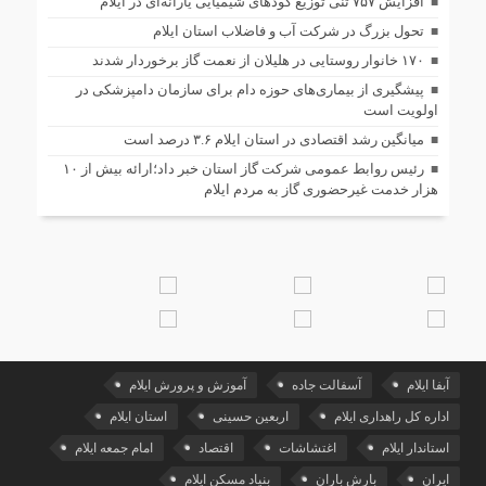
افزایش ۷۵۷ تنی توزیع کودهای شیمیایی یارانه‌ای در ایلام
تحول بزرگ در شرکت آب و فاضلاب استان ایلام
۱۷۰ خانوار روستایی در هلیلان از نعمت گاز برخوردار شدند
پیشگیری از بیماری‌های حوزه دام برای سازمان دامپزشکی در
اولویت است
میانگین رشد اقتصادی در استان ایلام ۳.۶ درصد است
رئیس روابط عمومی شرکت گاز استان خبر داد؛ارائه بیش از ۱۰
هزار خدمت غیرحضوری گاز به مردم ایلام
آبفا ایلام
آسفالت جاده
آموزش و پرورش ایلام
اداره کل راهداری ایلام
اربعین حسینی
استان ایلام
استاندار ایلام
اغتشاشات
اقتصاد
امام جمعه ایلام
ایران
بارش باران
بنیاد مسکن ایلام