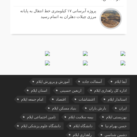
پروژه آبرسانی ۱۷ کیلومتری خط انتقال به پایانه
مرزی چیلات دهلران به اتمام رسید
آبفا ایلام
آسفالت جاده
آموزش و پرورش ایلام
اداره کل راهداری ایلام
اربعین حسینی
استان ایلام
استاندار ایلام
اغتشاشات
اقتصاد
امام جمعه ایلام
ایران
بارش باران
بنیاد مسکن ایلام
بهزیستی ایلام
بیمه سلامت ایلام
تامین اجتماعی ایلام
حسن بهرام نیا
دانشگاه ایلام
دانشگاه علوم پزشکی ایلام
دشمن شناسی
راهداری ایلام