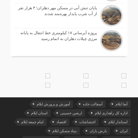
پایان تنش آبی در مسکن مهر دهلران؛ ۳ هزار نفر
از آب شرب پایدار بهره‌مند شدند
پروژه آبرسانی ۱۷ کیلومتری خط انتقال به پایانه
مرزی چیلات دهلران به اتمام رسید
آبفا ایلام
آسفالت جاده
آموزش و پرورش ایلام
اداره کل راهداری ایلام
اربعین حسینی
استان ایلام
استاندار ایلام
اغتشاشات
اقتصاد
امام جمعه ایلام
ایران
بارش باران
بنیاد مسکن ایلام