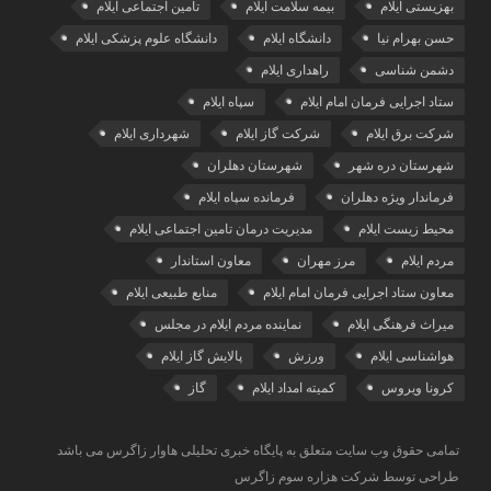
بهزیستی ایلام
بیمه سلامت ایلام
تامین اجتماعی ایلام
حسن بهرام نیا
دانشگاه ایلام
دانشگاه علوم پزشکی ایلام
دشمن شناسی
راهداری ایلام
ستاد اجرایی فرمان امام ایلام
سپاه ایلام
شرکت برق ایلام
شرکت گاز ایلام
شهرداری ایلام
شهرستان دره شهر
شهرستان دهلران
فرماندار ویژه دهلران
فرمانده سپاه ایلام
محیط زیست ایلام
مدیریت درمان تامین اجتماعی ایلام
مردم ایلام
مرز مهران
معاون استاندار
معاون ستاد اجرایی فرمان امام ایلام
منابع طبیعی ایلام
میراث فرهنگی ایلام
نماینده مردم ایلام در مجلس
هواشناسی ایلام
ورزش
پالایش گاز ایلام
کرونا ویروس
کمیته امداد ایلام
گاز
تمامی حقوق وب سایت متعلق به پایگاه خبری تحلیلی هاوار زاگرس می باشد
طراحی توسط شرکت هزاره سوم زاگرس