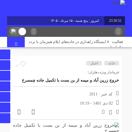
23:26:52
امروز : پنج شنبه - ۱۵ مرداد - ۱۴۰۵
برابر با : Thursday - 6 August - 2026
فعالیت ۷۰ ایستگاه راهداری در جاده‌های ایلام همزمان با تردد
زائران اربعین
خانه
اخبار
پروژه آبرسانی به پایانه مرزی چیلات دهلران با حضور قائم‌مقام
42
وزیر کشور افتتاح شد
فرماندار ویژه دهلران؛
خروج زرین آباد و میمه از بن بست با تکمیل جاده چمسرخ
رقابت ۴ هزار ۹۸۵ داوطلب ایلامی در آزمون کارشناسی ارشد
۱۴۰۵/ جزئیات حوزه‌های برگزاری اعلام شد
کد خبر : 2011
02 دی 1401 - 10:19
پایان تنش آبی در مسکن مهر دهلران؛ ۳ هزار نفر از آب شرب
پایدار بهره‌مند شدند