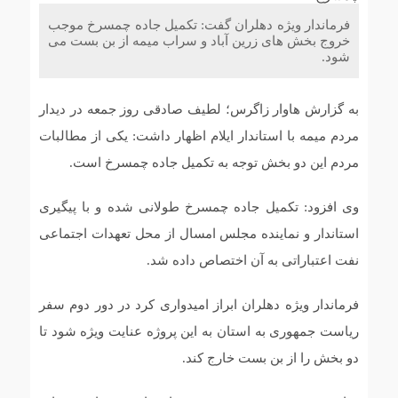
پروژه آبرسانی ۱۷ کیلومتری خط انتقال به پایانه مرزی چیلات
دهلران به اتمام رسید
فرماندار ویژه دهلران گفت: تکمیل جاده چمسرخ موجب
خروج بخش های زرین آباد و سراب میمه از بن بست می
شود.
ایمن‌سازی محورهای منتهی به مرز مهران با اجرای عملیات
خط‌کشی در آستانه اربعین حسینی
به گزارش هاوار زاگرس؛ لطیف صادقی روز جمعه در دیدار
مردم میمه با استاندار ایلام اظهار داشت: یکی از مطالبات
مرگ دومین مادر ایلامی در یک ماه آیا نظام سلامت هزینه
فرزند آوری را از جان مادران میگیرد؟
مردم این دو بخش توجه به تکمیل جاده چمسرخ است.
وی افزود: تکمیل جاده چمسرخ طولانی شده و با پیگیری
آمادگی کامل راهداری ایلام برای خدمات‌رسانی به زائران
مراسم وداع با رهبر شهید
استاندار و نماینده مجلس امسال از محل تعهدات اجتماعی
نفت اعتباراتی به آن اختصاص داده شد.
فرماندار ویژه دهلران ابراز امیدواری کرد در دور دوم سفر
ریاست جمهوری به استان به این پروژه عنایت ویژه شود تا
دو بخش را از بن بست خارج کند.