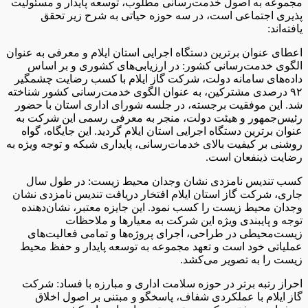
مجموعه به اصول خدمت‌رسانی مطلوب، توسعه پایدار و مسئولیت‌
پذیری اجتماعی است، در سه حوزه حیاتی به شرح زیر تحقق
یافته‌اند:
اعطای عنوان برترین دستگاه اجرایی استان ایلام و معرفی به عنوان
الگوی خدمت‌رسانی کشور: در ارزیابی‌های کشوری و بر اساس
داده‌های سامانه دولت، شرکت گاز ایلام با کسب رضایت چشمگیر
۹۲ درصدی مشترکین، به عنوان الگوی خدمت‌رسانی کشور شناخته
شد. این موفقیت برجسته، در جلسه شورای اداری استان با حضور
رئیس‌جمهور و هیئت دولت، منجر به معرفی رسمی این شرکت به
عنوان برترین دستگاه اجرایی استان ایلام گردید. این جایگاه، گواه
روشنی بر کیفیت بالای خدمات‌رسانی، پایداری شبکه و توجه ویژه به
رضایت ذینفعان است.
کسب تندیس نامزدی نشان وجدان محیط زیست: در طول سال
جاری، شرکت گاز استان ایلام افتخار دریافت تندیس نامزدی نشان
وجدان محیط زیست را کسب نمود. این جایزه معتبر، نشان‌دهنده
توجه و پایبندی ویژه این شرکت به معیارها و ملاحظات
زیست‌محیطی در طراحی، اجرای پروژه‌ها و تمامی فعالیت‌های
عملیاتی خود است و تعهد مجموعه به توسعه پایدار و حفظ محیط
زیست را به تصویر می‌کشد.
احراز رتبه برتر در حوزه سلامت اداری و مبارزه با فساد: شرکت
گاز ایلام با عملکردی شفاف، پاسخگو و مبتنی بر اصول اخلاق