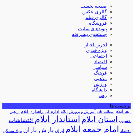
صفحه نخست
گالری عکس
گالری فیلم
فروشگاه
پیوندهای سایت
جستجوی پیشرفته
آخرین اخبار
ویژه خبری
اجتماعی
اقتصاد
سیاسی
فرهنگ
مذهبی
ورزش
دانشگاه
رهبر
برچسب ها
آبفا ایلام
آموزش و پرورش ایلام
اداره کل راهداری ایلام
اربعین
آسفالت جاده
استاندار ایلام
استان ایلام
اغتشاشات
حسینی
امام جمعه ایلام
بارش باران
ایران
اقتصاد
بنیاد مسکن