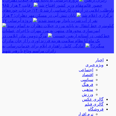
زائران اربعین
پروژه آبرسانی به پایانه مرزی چیلات دهلران با
حضور قائم‌مقام وزیر کشور افتتاح شد
رقابت ۴ هزار ۹۸۵
داوطلب ایلامی در آزمون کارشناسی ارشد ۱۴۰۵/ جزئیات حوزه‌های
برگزاری اعلام شد
پایان تنش آبی در مسکن مهر دهلران؛ ۳ هزار
نفر از آب شرب پایدار بهره‌مند شدند
پروژه آبرسانی ۱۷
کیلومتری خط انتقال به پایانه مرزی چیلات دهلران به اتمام رسید
ایمن‌سازی محورهای منتهی به مرز مهران با اجرای عملیات
خط‌کشی در آستانه اربعین حسینی
مرگ دومین مادر ایلامی در
یک ماه آیا نظام سلامت هزینه فرزند آوری را از جان مادران
میگیرد؟
آمادگی کامل راهداری ایلام برای خدمات‌رسانی به
زائران مراسم وداع با رهبر شهید
اخبار
ویژه خبری
اجتماعی
اقتصاد
سیاسی
فرهنگ
مذهبی
ورزش
گالری عکس
گالری فیلم
فروشگاه
نرم افزار