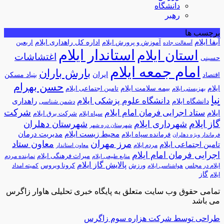
دانشگاه
رهبر
برچسب ها
آبفا ایلام
آموزش و پرورش ایلام
اداره کل راهداری ایلام
اربعین
آسفالت جاده
استاندار ایلام
استان ایلام
اغتشاشات
حسینی
امام جمعه ایلام
بارش باران
ایران
اقتصاد
بنیاد مسکن
حسن بهرام
ایلام
بیمه سلامت ایلام
تامین اجتماعی ایلام
بهزیستی ایلام
نیا
دانشگاه علوم پزشکی ایلام
راهداری
دانشگاه ایلام
دشمن شناسی
شرکت
ستاد اجرایی فرمان امام ایلام
ایلام
شرکت برق ایلام
سپاه ایلام
گاز ایلام
شهرداری ایلام
شهرستان دهلران
شهرستان دره شهر
محیط زیست ایلام
مدیریت درمان
فرمانده سپاه ایلام
فرماندار ویژه دهلران
مرز مهران
معاون ستاد
تامین اجتماعی ایلام
مردم ایلام
معاون استاندار
اجرایی فرمان امام ایلام
میراث فرهنگی ایلام
نماینده مردم
منابع طبیعی ایلام
پالایش گاز ایلام
ورزش
کرونا ویروس
ایلام در مجلس
کمیته امداد
هواشناسی ایلام
گاز
ایلام
تمامی حقوق وب سایت متعلق به پایگاه خبری تحلیلی هاوار زاگرس
می باشد
طراحی توسط شرکت هزاره سوم زاگرس