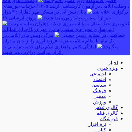
حضور قائم‌مقام وزیر کشور افتتاح شد
رقابت ۴ هزار ۹۸۵
داوطلب ایلامی در آزمون کارشناسی ارشد ۱۴۰۵/ جزئیات حوزه‌های
برگزاری اعلام شد
پایان تنش آبی در مسکن مهر دهلران؛ ۳ هزار
نفر از آب شرب پایدار بهره‌مند شدند
پروژه آبرسانی ۱۷
کیلومتری خط انتقال به پایانه مرزی چیلات دهلران به اتمام رسید
ایمن‌سازی محورهای منتهی به مرز مهران با اجرای عملیات
خط‌کشی در آستانه اربعین حسینی
مرگ دومین مادر ایلامی در
یک ماه آیا نظام سلامت هزینه فرزند آوری را از جان مادران
میگیرد؟
آمادگی کامل راهداری ایلام برای خدمات‌رسانی به
زائران مراسم وداع با رهبر شهید
اخبار
ویژه خبری
اجتماعی
اقتصاد
سیاسی
فرهنگ
مذهبی
ورزش
گالری عکس
گالری فیلم
فروشگاه
نرم افزار
کتاب