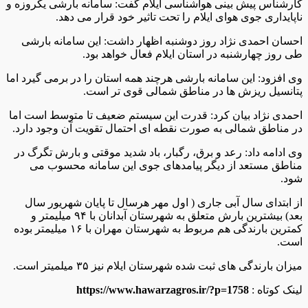
کارشناس پیش بینی هواشناسی ایلام گفت: سامانه بارشی یکروزه و
ناپایداری جوی هوای ایلام را تحت تاثیر خود قرار می دهد.
احسان احمدی نژاد روز دوشنبه اظهار داشت: این سامانه بارشی
طی روز چهارشنبه در استان ایلام فعال خواهد بود.
وی افزود: این سامانه بارشی هرچند همه استان را در برمی گیرد اما
پتانسیل ریزش ها در مناطق شمالی قوی تر است.
احمدی نژاد بیان کرد: قدرت این سیستم ضعیف تا متوسط است اما
در مناطق شمالی به صورت نقطه ای احتمال تقویت آن وجود دارد.
وی ادامه داد: رعد و برق، رگبار، باد شدید موقتی و بارش تگرگ در
مناطق مستعد از دیگر پیامدهای جوی این سامانه محسوب می
شود.
از ابتدای سال آبی جاری ( اول مهر هرسال تا پایان شهریور سال
بعد) بیشترین بارش متعلق به شهرستان آبدانان با ۹۴ میلیمتر و
کمترین بارندگی هم مربوط به شهرستان مهران با ۱۶ میلیمتر بوده
است.
میزان بارندگی های ثبت شده شهرستان ایلام نیز ۳۵ میلمیتر است.
لینک کوتاه :
https://www.hawarzagros.ir/?p=1758