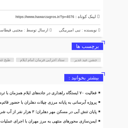
لینک کوتاه :
https://www.hawarzagros.ir/?p=4076
نویسنده : نبی امیربیگی
ارسال توسط :
مجتبی قیطاس
برچسب ها
جشن عید غدیر
ستاد اجرایی فرمان امام ایلام
طبخ غذ
بیشتر بخوانید :
فعالیت ۷۰ ایستگاه راهداری در جاده‌های ایلام همزمان با تردد زائران اربعین
پروژه آبرسانی به پایانه مرزی چیلات دهلران با حضور قائم‌
پایان تنش آبی در مسکن مهر دهلران؛ ۳ هزار نفر از آب شرب پایدار بهره‌مند شدند
ایمن‌سازی محورهای منتهی به مرز مهران با اجرای عملیات