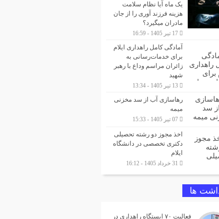
یک ماه آیا نظام سلامت
هزینه فرزند آوری را از جان
مادران میگیرد؟
17 تیر 1405 - 16:59
آمادگی کامل راهداری ایلام
برای خدمات‌رسانی به
زائران مراسم وداع با رهبر
شهید
13 تیر 1405 - 13:34
رهاسازی آب از سد مخزنی
میمه
07 تیر 1405 - 15:33
اخذ مجوز دو رشته تحصیلی
دکتری تخصصی در دانشگاه
ایلام
31 خرداد 1405 - 16:12
داشت ها
فعالیت ۷۰ ایستگاه راهداری در