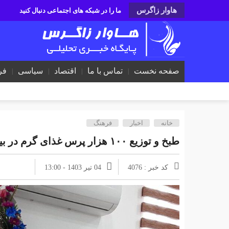
هاوار زاگرس
ما را در شبکه های اجتماعی دنبال کنید
صفحه نخست
تماس با ما
اقتصاد
سیاسی
فر
خانه
اخبار
فرهنگ
طبخ و توزیع ۱۰۰ هزار پرس غذای گرم در بین نیازمندان ایلامی
کد خبر : 4076
04 تیر 1403 - 13:00