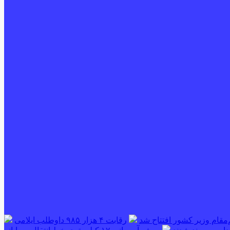
‌مقام وزیر کشور افتتاح شد
رقابت ۴ هزار ۹۸۵ داوطلب ایلامی