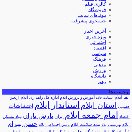
گالری فیلم
فروشگاه
پیوندهای سایت
جستجوی پیشرفته
آخرین اخبار
ویژه خبری
اجتماعی
اقتصاد
سیاسی
فرهنگ
مذهبی
ورزش
دانشگاه
رهبر
برچسب ها
آبفا ایلام
آموزش و پرورش ایلام
اداره کل راهداری ایلام
اربعین
آسفالت جاده
استاندار ایلام
استان ایلام
اغتشاشات
حسینی
امام جمعه ایلام
بارش باران
ایران
اقتصاد
بنیاد مسکن
حسن بهرام
ایلام
بیمه سلامت ایلام
تامین اجتماعی ایلام
بهزیستی ایلام
نیا
دانشگاه علوم پزشکی ایلام
راهداری