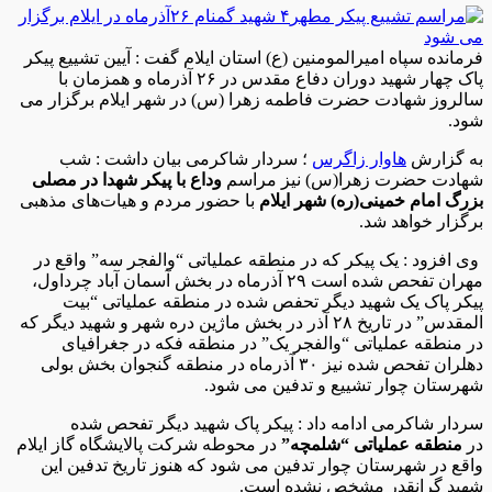
فرمانده سپاه امیرالمومنین (ع) استان ایلام گفت : آیین تشییع پیکر
پاک چهار شهید دوران دفاع مقدس در ۲۶ آذرماه و همزمان با
سالروز شهادت حضرت فاطمه زهرا (س) در شهر ایلام برگزار می
شود.
به گزارش
هاوار زاگرس
؛ سردار شاکرمی بیان داشت : شب
شهادت حضرت زهرا(س) نیز مراسم
وداع با پیکر شهدا در مصلی
بزرگ امام خمینی(ره) شهر ایلام
با حضور مردم و هیات‌های مذهبی
برگزار خواهد شد.
وی افزود : یک پیکر که در منطقه عملیاتی “والفجر سه” واقع در
مهران تفحص شده است ۲۹ آذرماه در بخش آسمان آباد چرداول،
پیکر پاک یک شهید دیگر تحفص شده در منطقه عملیاتی “بیت
المقدس” در تاریخ ۲۸ آذر در بخش ماژین دره شهر و شهید دیگر که
در منطقه عملیاتی “والفجر یک” در منطقه فکه در جغرافیای
دهلران تفحص شده نیز ۳۰ آذرماه در منطقه گنجوان بخش بولی
شهرستان چوار تشییع و تدفین می شود.
سردار شاکرمی ادامه داد : پیکر پاک شهید دیگر تفحص شده
در
منطقه عملیاتی “شلمچه”
در محوطه شرکت پالایشگاه گاز ایلام
واقع در شهرستان چوار تدفین می شود که هنوز تاریخ تدفین این
شهید گرانقدر مشخص نشده است.