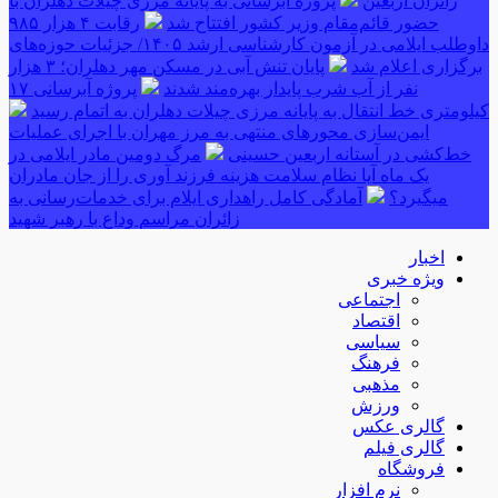
زائران اربعین
پروژه آبرسانی به پایانه مرزی چیلات دهلران با
حضور قائم‌مقام وزیر کشور افتتاح شد
رقابت ۴ هزار ۹۸۵
داوطلب ایلامی در آزمون کارشناسی ارشد ۱۴۰۵/ جزئیات حوزه‌های
برگزاری اعلام شد
پایان تنش آبی در مسکن مهر دهلران؛ ۳ هزار
نفر از آب شرب پایدار بهره‌مند شدند
پروژه آبرسانی ۱۷
کیلومتری خط انتقال به پایانه مرزی چیلات دهلران به اتمام رسید
ایمن‌سازی محورهای منتهی به مرز مهران با اجرای عملیات
خط‌کشی در آستانه اربعین حسینی
مرگ دومین مادر ایلامی در
یک ماه آیا نظام سلامت هزینه فرزند آوری را از جان مادران
میگیرد؟
آمادگی کامل راهداری ایلام برای خدمات‌رسانی به
زائران مراسم وداع با رهبر شهید
اخبار
ویژه خبری
اجتماعی
اقتصاد
سیاسی
فرهنگ
مذهبی
ورزش
گالری عکس
گالری فیلم
فروشگاه
نرم افزار