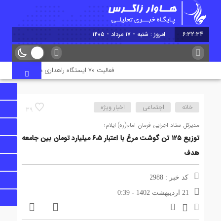
6:32:35
امروز : شنبه - ۱۷ مرداد - ۱۴۰۵
فعالیت ۷۰ ایستگاه راهداری در جاده‌های ایلام همزمان با تردد زائران اربعین
خانه
اجتماعی
اخبار ویژه
39
مدیرکل ستاد اجرایی فرمان امام(ره) ایلام؛
توزیع ۱۲۵ تن گوشت مرغ با اعتبار ۶،۵ میلیارد تومان بین جامعه
هدف
کد خبر : 2988
21 اردیبهشت 1402 - 0:39