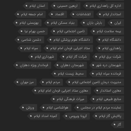
اداره کل راهداری ایلام
اربعین حسینی
استان ایلام
استاندار ایلام
اغتشاشات
اقتصاد
امام جمعه ایلام
ایران
بارش باران
بنیاد مسکن ایلام
بهزیستی ایلام
بیمه سلامت ایلام
تامین اجتماعی ایلام
حسن بهرام نیا
دانشگاه ایلام
دانشگاه علوم پزشکی ایلام
دشمن شناسی
راهداری ایلام
ستاد اجرایی فرمان امام ایلام
سپاه ایلام
شرکت برق ایلام
شرکت گاز ایلام
شهرداری ایلام
شهرستان دره شهر
شهرستان دهلران
فرماندار ویژه دهلران
فرمانده سپاه ایلام
محیط زیست ایلام
مدیریت درمان تامین اجتماعی ایلام
مردم ایلام
مرز مهران
معاون استاندار
معاون ستاد اجرایی فرمان امام ایلام
منابع طبیعی ایلام
میراث فرهنگی ایلام
نماینده مردم ایلام در مجلس
هواشناسی ایلام
ورزش
پالایش گاز ایلام
کرونا ویروس
کمیته امداد ایلام
گاز