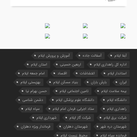
آبفا ایلام
آسفالت جاده
آموزش و پرورش ایلام
اداره کل راهداری ایلام
اربعین حسینی
استان ایلام
استاندار ایلام
اغتشاشات
اقتصاد
امام جمعه ایلام
ایران
بارش باران
بنیاد مسکن ایلام
بهزیستی ایلام
بیمه سلامت ایلام
تامین اجتماعی ایلام
حسن بهرام نیا
دانشگاه ایلام
دانشگاه علوم پزشکی ایلام
دشمن شناسی
راهداری ایلام
ستاد اجرایی فرمان امام ایلام
سپاه ایلام
شرکت برق ایلام
شرکت گاز ایلام
شهرداری ایلام
شهرستان دره شهر
شهرستان دهلران
فرماندار ویژه دهلران
فرمانده سپاه ایلام
محیط زیست ایلام