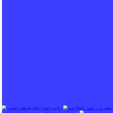
‌مقام وزیر کشور افتتاح شد
رقابت ۴ هزار ۹۸۵ داوطلب ایلامی