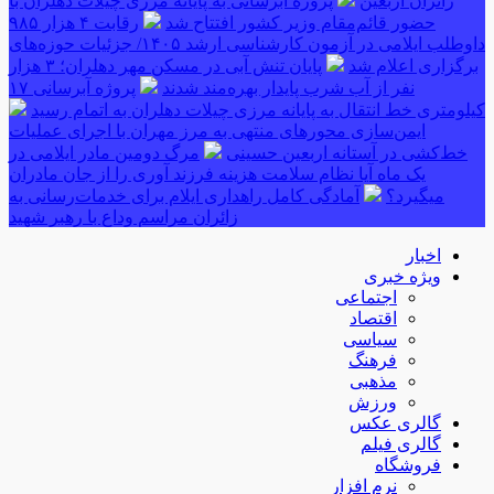
زائران اربعین
پروژه آبرسانی به پایانه مرزی چیلات دهلران با
حضور قائم‌مقام وزیر کشور افتتاح شد
رقابت ۴ هزار ۹۸۵
داوطلب ایلامی در آزمون کارشناسی ارشد ۱۴۰۵/ جزئیات حوزه‌های
برگزاری اعلام شد
پایان تنش آبی در مسکن مهر دهلران؛ ۳ هزار
نفر از آب شرب پایدار بهره‌مند شدند
پروژه آبرسانی ۱۷
کیلومتری خط انتقال به پایانه مرزی چیلات دهلران به اتمام رسید
ایمن‌سازی محورهای منتهی به مرز مهران با اجرای عملیات
خط‌کشی در آستانه اربعین حسینی
مرگ دومین مادر ایلامی در
یک ماه آیا نظام سلامت هزینه فرزند آوری را از جان مادران
میگیرد؟
آمادگی کامل راهداری ایلام برای خدمات‌رسانی به
زائران مراسم وداع با رهبر شهید
اخبار
ویژه خبری
اجتماعی
اقتصاد
سیاسی
فرهنگ
مذهبی
ورزش
گالری عکس
گالری فیلم
فروشگاه
نرم افزار