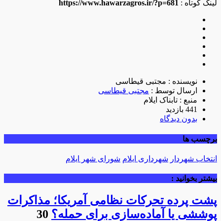
لینک کوتاه :
https://www.hawarzagros.ir/?p=681
نویسنده : مجتبی قیطاسی
ارسال توسط :
مجتبی قیطاسی
منبع : تابناک ایلام
441 بازدید
بدون دیدگاه
برچسب ها
انتخاب شهردار
شهرداری ایلام
شورای شهر ایلام
بیشتر بخوانید :
پشت پرده تحرکات نظامی آمریکا؛ مذاکرات
پوششی یا آماده‌سازی برای حمله؟
30