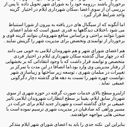
برخوردار باشند ،رزومه خود را به شورای شهر تحویل داده تا پس از
بررسی آن از سوی اعضا ،سکان شهرداری ایلام در اختیار گزینه
واجد شرایط قرار گیرد .
اما آنگونه که از سیگنال های درز یافته به بیرون از شورا استنباط
می شود ،اختلاف دیدگاهها به قدری عمیق است که شاید اعضای
شورا نتوانند براحتی و براساس منافع شهروندان بتوانند گزینه قوی و
برخوردار از توانمندی وتخضض برای مدیریت شهر را گزینش نمایند .
هم اعضای شورای شهر و هم شهروندان ایلامی به خوبی می دانند
که در چهار سال گذشته سکان شهرداری ایلام در اختیار فردی
متخصص و توانمند قرار داشت که با وجود انتقاداتی که بر بخشهایی
از رفتار مدیریتی وی وارد بود،اما انصافا در این مدت با تمرکز بر
تغییرات در مبلمان شهری ، توسعه زیر ساختها و زیباسازی شهر
،توانست چهره شهر را نسبت به دهه های گذشته دچار دگرگونی
عمیقی نماید .
ازاینرو سطح بالای خدمات صورت گرفته در حوزه شهری از سوی
شهردار سابق ایلام، یقینا بر سطح انتظارات شهروندان ایلامی تاثیر
عمیقی بر جای گذاشته است و شهردار جدید ایلام برای حرکت در
مسیر وراهی که صادقیان در مدیریت شهری ترسیم نموده است با
سختی هایی مواجهه خواهدشد.
بنابراین این نکته جدی را باید به اعضای شورای شهر ایلام متذکر