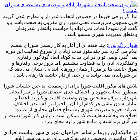
اما اگر برخی خبرها در خصوص انتخاب شهردار و مطرح شدن گزینه
هایی همچون سرپرست فعلی شهرداری مقرون به صحت باشد باید
گفت این شیوه انتخاب نمی تواند با خواست وانتظار شهروندان
ومنطق مدیریت شهری همسو باشد .
هاوار زاگرس :
: چند هفته ای از آغاز به کار رسمی شورای ششم
ایلام می گذرد ،هر چند هنوز مدت زیادی از شروع فعالیت این دوره
نمی گذرد ونمی توان در این مدت کوتاه ابعاد گوناگون رفتاری
وعملکردی آنان را به قضاوت بنشینیم ،اما بروز برخی رفتارها و
تفوق حاشیه ها بر متن از همان روزهای ابتدایی ،نشان می دهد که
این شوراییان نمی توانند به راحتی از دام حاشیه ها رهایی یابند .
تلاش های مکرر اقلیت شورا برای از رسمیت انداختن جلسات شورا
بمنظور انتخاب شهردار ،اختلاف جدی اعضای شورا بر سر انتخاب
شهردار به رقم مشخص بودن وضعیت اقلیت واکثریت اعضا و
نمایان شدن مشی هر کدام از آنان و اخیرا نیز کشانیدن اختلاف
نظرات حوزه مدیریت شهری به سطح فضای مجازی از عمده
اختلافات وحاشیه هایست که ممکن است تا پایان کار شورا دست از
سر آنان برنداشته و منافع شهر را به محاق ببرد .
در حالیکه این روزها براساس فراخوان شورای شهر ،بناست افرادی
که از توانمندی ،تخصص و تجربه کافی برای مدیریت شهر ایلام