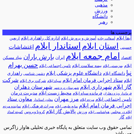
مذهبی
ورزش
دانشگاه
رهبر
برچسب ها
آبفا ایلام
آموزش و پرورش ایلام
اداره کل راهداری ایلام
اربعین
آسفالت جاده
استاندار ایلام
استان ایلام
اغتشاشات
حسینی
امام جمعه ایلام
بارش باران
ایران
اقتصاد
بنیاد مسکن
حسن بهرام
ایلام
بیمه سلامت ایلام
تامین اجتماعی ایلام
بهزیستی ایلام
نیا
دانشگاه علوم پزشکی ایلام
راهداری
دانشگاه ایلام
دشمن شناسی
شرکت
ستاد اجرایی فرمان امام ایلام
ایلام
شرکت برق ایلام
سپاه ایلام
گاز ایلام
شهرداری ایلام
شهرستان دهلران
شهرستان دره شهر
محیط زیست ایلام
مدیریت درمان
فرمانده سپاه ایلام
فرماندار ویژه دهلران
مرز مهران
معاون ستاد
تامین اجتماعی ایلام
مردم ایلام
معاون استاندار
اجرایی فرمان امام ایلام
میراث فرهنگی ایلام
نماینده مردم
منابع طبیعی ایلام
پالایش گاز ایلام
ورزش
کرونا ویروس
ایلام در مجلس
کمیته امداد
هواشناسی ایلام
گاز
ایلام
تمامی حقوق وب سایت متعلق به پایگاه خبری تحلیلی هاوار زاگرس
می باشد