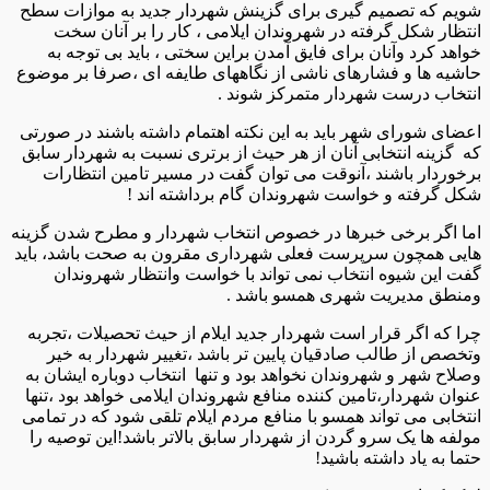
شویم که تصمیم گیری برای گزینش شهردار جدید به موازات سطح
انتظار شکل گرفته در شهروندان ایلامی ، کار را بر آنان سخت
خواهد کرد وآنان برای فایق آمدن براین سختی ، باید بی توجه به
حاشیه ها و فشارهای ناشی از نگاههای طایفه ای ،صرفا بر موضوع
انتخاب درست شهردار متمرکز شوند .
اعضای شورای شهر باید به این نکته اهتمام داشته باشند در صورتی
که گزینه انتخابی آنان از هر حیث از برتری نسبت به شهردار سابق
برخوردار باشند ،آنوقت می توان گفت در مسیر تامین انتظارات
شکل گرفته و خواست شهروندان گام برداشته اند !
اما اگر برخی خبرها در خصوص انتخاب شهردار و مطرح شدن گزینه
هایی همچون سرپرست فعلی شهرداری مقرون به صحت باشد، باید
گفت این شیوه انتخاب نمی تواند با خواست وانتظار شهروندان
ومنطق مدیریت شهری همسو باشد .
چرا که اگر قرار است شهردار جدید ایلام از حیث تحصیلات ،تجربه
وتخصص از طالب صادقیان پایین تر باشد ،تغییر شهردار به خیر
وصلاح شهر و شهروندان نخواهد بود و تنها انتخاب دوباره ایشان به
عنوان شهردار،تامین کننده منافع شهروندان ایلامی خواهد بود ،تنها
انتخابی می تواند همسو با منافع مردم ایلام تلقی شود که در تمامی
مولفه ها یک سرو گردن از شهردار سابق بالاتر باشد!این توصیه را
حتما به یاد داشته باشید!