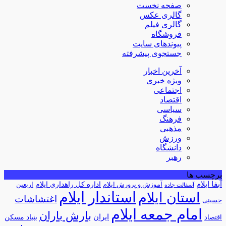
صفحه نخست
گالری عکس
گالری فیلم
فروشگاه
پیوندهای سایت
جستجوی پیشرفته
آخرین اخبار
ویژه خبری
اجتماعی
اقتصاد
سیاسی
فرهنگ
مذهبی
ورزش
دانشگاه
رهبر
برچسب ها
آبفا ایلام
آموزش و پرورش ایلام
اداره کل راهداری ایلام
اربعین
آسفالت جاده
استاندار ایلام
استان ایلام
اغتشاشات
حسینی
امام جمعه ایلام
بارش باران
ایران
اقتصاد
بنیاد مسکن