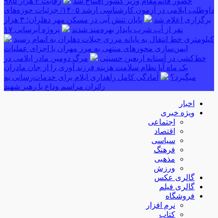
حضور قائم‌مقام وزیر کشور افتتاح شد
رقابت ۴ هزار ۹۸۵
داوطلب ایلامی در آزمون کارشناسی ارشد ۱۴۰۵/ جزئیات حوزه‌های
برگزاری اعلام شد
پایان تنش آبی در مسکن مهر دهلران؛ ۳ هزار
نفر از آب شرب پایدار بهره‌مند شدند
پروژه آبرسانی ۱۷
کیلومتری خط انتقال به پایانه مرزی چیلات دهلران به اتمام رسید
ایمن‌سازی محورهای منتهی به مرز مهران با اجرای عملیات
خط‌کشی در آستانه اربعین حسینی
مرگ دومین مادر ایلامی در
یک ماه آیا نظام سلامت هزینه فرزند آوری را از جان مادران
میگیرد؟
آمادگی کامل راهداری ایلام برای خدمات‌رسانی به
زائران مراسم وداع با رهبر شهید
اخبار
ویژه خبری
اجتماعی
اقتصاد
سیاسی
فرهنگ
مذهبی
ورزش
گالری عکس
گالری فیلم
فروشگاه
نرم افزار
کتاب