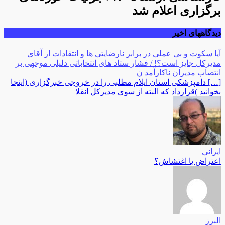
برگزاری اعلام شد
دیدگاههای اخیر
آیا سکوت و بی عملی در برابر نارضایتی ها و انتقادات از آقای
مدیرکل جایز است؟! / فشار ستاد های انتخاباتی دلیلی موجهی بر
انتصاب مدیران ناکارآمد ن
[…] دامپزشکی استان ایلام مطلبی را در خروجی خبرگزاری (اینجا
بخوانید )قرارداد که البته از سوی مدیرکل انقلا
ایرانی
اعتراض یا اغتشاش؟
البرز