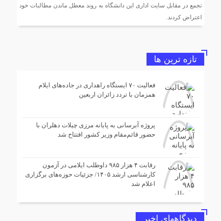
پروژه آبرسانی ۱۷ کیلومتری خط انتقال به پایانه مرزی چیلات
تجمع در مقابل سایت اداری این دانشگاه به روند معطل ماندن مطالبات خود
دهلران به اتمام رسید
اعتراض کردند.
ایمن‌سازی محورهای منتهی به مرز مهران با اجرای عملیات
خط‌کشی در آستانه اربعین حسینی
تازه ترین ها
مرگ دومین مادر ایلامی در یک ماه آیا نظام سلامت هزینه
فعالیت ۷۰ ایستگاه راهداری در جاده‌های ایلام
فرزند آوری را از جان مادران میگیرد؟
همزمان با تردد زائران اربعین
آمادگی کامل راهداری ایلام برای خدمات‌رسانی به زائران
پروژه آبرسانی به پایانه مرزی چیلات دهلران با
مراسم وداع با رهبر شهید
حضور قائم‌مقام وزیر کشور افتتاح شد
رقابت ۴ هزار ۹۸۵ داوطلب ایلامی در آزمون
کارشناسی ارشد ۱۴۰۵/ جزئیات حوزه‌های برگزاری
اعلام شد
دیدگاههای اخیر