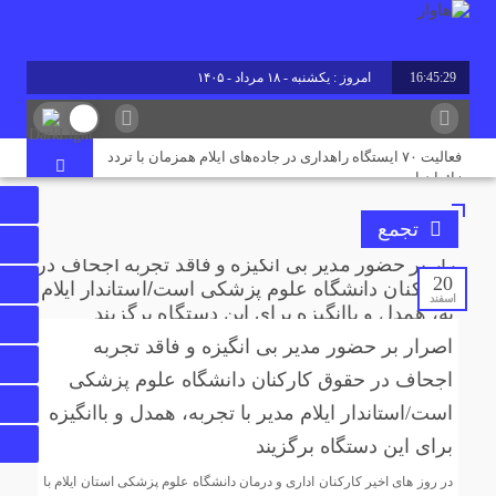
16:45:29
امروز : یکشنبه - ۱۸ مرداد - ۱۴۰۵
برابر با : Sunday - 9 August - 2026
فعالیت ۷۰ ایستگاه راهداری در جاده‌های ایلام همزمان با تردد
زائران اربعین
تجمع
پروژه آبرسانی به پایانه مرزی چیلات دهلران با حضور قائم‌مقام
وزیر کشور افتتاح شد
20
اسفند
رقابت ۴ هزار ۹۸۵ داوطلب ایلامی در آزمون کارشناسی ارشد
اصرار بر حضور مدیر بی انگیزه و فاقد تجربه
۱۴۰۵/ جزئیات حوزه‌های برگزاری اعلام شد
اجحاف در حقوق کارکنان دانشگاه علوم پزشکی
است/استاندار ایلام مدیر با تجربه، همدل و باانگیزه
پایان تنش آبی در مسکن مهر دهلران؛ ۳ هزار نفر از آب شرب
پایدار بهره‌مند شدند
برای این دستگاه برگزیند
در روز های اخیر کارکنان اداری و درمان دانشگاه علوم پزشکی استان ایلام با