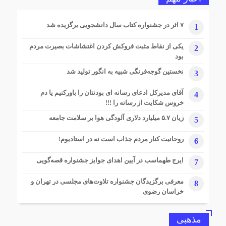
1 ماه قبل
اخذ مجوز دو رشته تحصیلی دکتری تخصصی در دانشگاه ایلام
۷ اثر در جشنواره کتاب سال دانشجویی برگزیده شد
1
1 ماه قبل
سنگ تمام مردم در نخستین یادواره «عهد ایثار»
یکی از نقاط مثبت فروکش کردن اغتشاشات بصیرت مردم
2
بود
1 ماه قبل
پایان پروژه بازسازی و نوسازی بازارچه و چهارباغ دانشگاه
نخستین گوجه‌فرنگی شبیه به انگور تولید شد
3
1 ماه قبل
آقای مدیرکل ادعای رسانه ای بودنتان را باورکنیم یا دم
4
رایزنی دانشگاه ایلام و سازمان ملی استاندارد برای ارتقای
خروس شکایت از رسانه را !!!
زیرساخت‌های آزمایشگاهی و استانداردسازی مرزی
زیان ۵.۷ میلیارد دلاری آلودگی هوا بر سلامت جامعه
5
2 ماه قبل
استاندار ایلام: گازرسانی به مرز چیلات، فتح سنگری نوین در
روحانیت کنار مردم جذاب است نه در استادیوم!
6
میدان نبرد اقتصادی کشور
2 ماه قبل
ایرج طهماسب در آیین اهدای جوایز جشنواره قصه‌گویی
7
۱۰۰ درصد جمعیت شهری و روستایی شهرستان چرداول از
نعمت گاز طبیعی برخوردار شدند
معرفی برگزیدگان جشنواره تلاوت‌های مجلسی در تهران و
8
خراسان رضوی
مذهبی