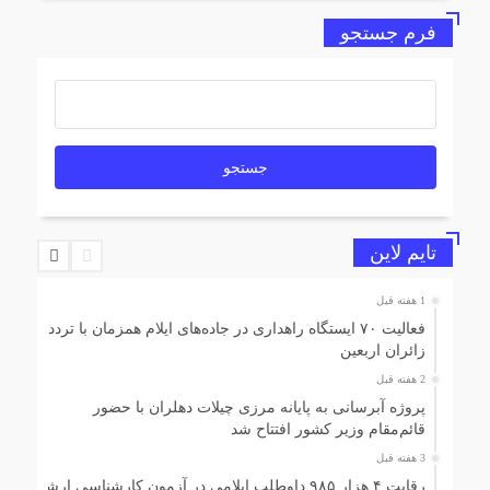
البته از سوی مدیرکل انقلا
فرم جستجو
تایم لاین
1 هفته قبل
فعالیت ۷۰ ایستگاه راهداری در جاده‌های ایلام همزمان با تردد
زائران اربعین
2 هفته قبل
پروژه آبرسانی به پایانه مرزی چیلات دهلران با حضور
قائم‌مقام وزیر کشور افتتاح شد
3 هفته قبل
رقابت ۴ هزار ۹۸۵ داوطلب ایلامی در آزمون کارشناسی ارشد