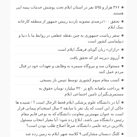
۳۶۶ هزار و ۵۹۵ نفر در استان ایلام تحت پوشش خدمات بیمه ایی
هستند.
تحقق ۱۰۰درصدی مصوبه بازدید رییس جمهور از منطقه کارخانه
نمک ایلام
سفر ریاست جمهوری به چین نقطه عطفی در روابط ما با دنیا و
دیپلماسی کشور است
«رازان» زبان گویای فرهنگ ایلام است
آرزوی دیرینه ای که تحقق یافت
مسئولان سد و نیروگاه سیمره به وظایف و تعهدات خود در قبال
مردم عمل کنند
کسب مقام سوم کشوری توسط تنیس باز بسیجی
پرداخت ماهیانه بالغ بر ۴۲۰ میلیارد تومان حقوق به
مستمری‌بگیران تامین اجتماعی ایلام
آیا در دانشگاه علوم پزشکی ایلام قحط الرجال است ؟ / شنیده ها
حاکی از این است که یک نفر با سابقه ۲ سال استخدام پیمانی قرار
است به عنوان مهمترین معاونت دانشگاه که به نوعی قایم مقام
رئیس دانشگاه می باشد، ابلاغ زده شود/ آیا معیار انتخاب مسئول
بالاترین درجه علمی دانشگاه، صرفاً اصلاح طلب بودن است؟
کلنگ دبستان مشارکتی ۹ کلاسه شهر ایلام به زمین زده شد