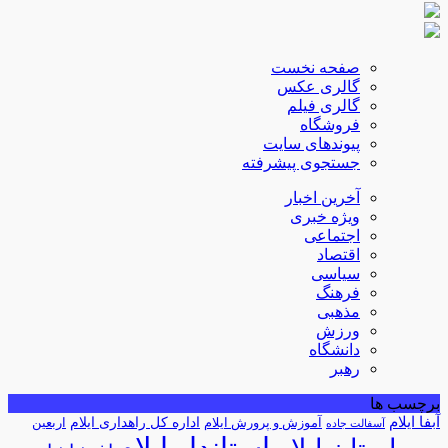
صفحه نخست
گالری عکس
گالری فیلم
فروشگاه
پیوندهای سایت
جستجوی پیشرفته
آخرین اخبار
ویژه خبری
اجتماعی
اقتصاد
سیاسی
فرهنگ
مذهبی
ورزش
دانشگاه
رهبر
برچسب ها
آبفا ایلام
آموزش و پرورش ایلام
اداره کل راهداری ایلام
اربعین
آسفالت جاده