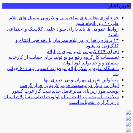
آخرین اخبار
جمع آوری نخاله های ساختمانی و لایروبی مسیل های ایلام
طی ۱۰ روز انجام شود
روابط عمومی ها باید دارای سواد علمی کلاسیک و اجتماعی
باشند
۱۳ پروژه راهداری در ایلام همزمان با دهه فجر افتتاح و
کلنگ‌زنی می‌شود
اجرای ۳۴۹ کیلومتر فیبر نوری در ایلام
تصمیمات کارگروه رفع موانع تولید برای حمایت از کارخانه
سیمان و واحد تولید کود ایوان
دانشگاه علوم پزشکی ایلام موفق به کسب رتبه ۶۰۱ جهانی
شد
مسئولین شهری مهران و بی تدبیری آنها
ایوان بار دیگر در وضعیت قرمز کرونایی قرار گرفت
پوست موز زیر پای مدیرعامل جدید نفت گاز غرب کشور
سلامت، امنیت، و رقابت سالم اولویت اصلی مسئولان استان
در برگزاری انتخابات است