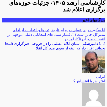
کارشناسی ارشد ۱۴۰۵/ جزئیات حوزه‌های
برگزاری اعلام شد
دیدگاههای اخیر
آیا سکوت و بی عملی در برابر نارضایتی ها و انتقادات از آقای
مدیرکل جایز است؟! / فشار ستاد های انتخاباتی دلیلی موجهی بر
انتصاب مدیران ناکارآمد ن
[…] دامپزشکی استان ایلام مطلبی را در خروجی خبرگزاری (اینجا
بخوانید )قرارداد که البته از سوی مدیرکل انقلا
ایرانی
اعتراض یا اغتشاش؟