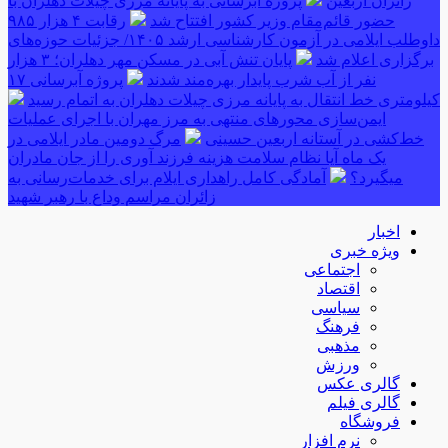
زائران اربعین
پروژه آبرسانی به پایانه مرزی چیلات دهلران با
حضور قائم‌مقام وزیر کشور افتتاح شد
رقابت ۴ هزار ۹۸۵
داوطلب ایلامی در آزمون کارشناسی ارشد ۱۴۰۵/ جزئیات حوزه‌های
برگزاری اعلام شد
پایان تنش آبی در مسکن مهر دهلران؛ ۳ هزار
نفر از آب شرب پایدار بهره‌مند شدند
پروژه آبرسانی ۱۷
کیلومتری خط انتقال به پایانه مرزی چیلات دهلران به اتمام رسید
ایمن‌سازی محورهای منتهی به مرز مهران با اجرای عملیات
خط‌کشی در آستانه اربعین حسینی
مرگ دومین مادر ایلامی در
یک ماه آیا نظام سلامت هزینه فرزند آوری را از جان مادران
میگیرد؟
آمادگی کامل راهداری ایلام برای خدمات‌رسانی به
زائران مراسم وداع با رهبر شهید
اخبار
ویژه خبری
اجتماعی
اقتصاد
سیاسی
فرهنگ
مذهبی
ورزش
گالری عکس
گالری فیلم
فروشگاه
نرم افزار