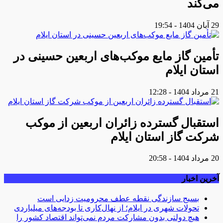
می‌کند
29 آبان 1404 - 19:54
تأمین گاز مایع موکب‌هاى اربعین حسینى در
استان ایلام
21 مرداد 1404 - 12:28
استقبال گسترده زائران اربعین از موکب
شرکت گاز استان ایلام
20 مرداد 1404 - 20:58
آخرین اخبار
بسیج سازندگی نقطه عطف محرومیت زدایی است
تحولات شهری در ایلام؛ از نهال‌کاری تا بودجه‌های میلیاردی
هیچ دولتی بدون مشارکت مردم نمی‌تواند اقتصاد کشور را