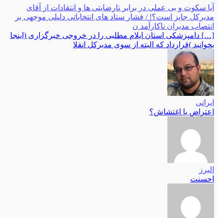
آیا سکوت و بی عملی در برابر نارضایتی ها و انتقادات از آقای
مدیرکل جایز است؟! / فشار ستاد های انتخاباتی دلیلی موجهی بر
انتصاب مدیران ناکارآمد ن
[…] دامپزشکی استان ایلام مطلبی را در خروجی خبرگزاری (اینجا
بخوانید )قرارداد که البته از سوی مدیرکل انقلا
ایرانی
اعتراض یا اغتشاش؟
البرز
احسنت