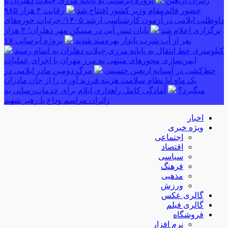
زائران اربعین
پروژه آبرسانی به پایانه مرزی چیلات دهلران با
حضور قائم‌مقام وزیر کشور افتتاح شد
رقابت ۴ هزار ۹۸۵
داوطلب ایلامی در آزمون کارشناسی ارشد ۱۴۰۵/ جزئیات حوزه‌های
برگزاری اعلام شد
پایان تنش آبی در مسکن مهر دهلران؛ ۳ هزار
نفر از آب شرب پایدار بهره‌مند شدند
پروژه آبرسانی ۱۷
کیلومتری خط انتقال به پایانه مرزی چیلات دهلران به اتمام رسید
ایمن‌سازی محورهای منتهی به مرز مهران با اجرای عملیات
خط‌کشی در آستانه اربعین حسینی
مرگ دومین مادر ایلامی در
یک ماه آیا نظام سلامت هزینه فرزند آوری را از جان مادران
میگیرد؟
آمادگی کامل راهداری ایلام برای خدمات‌رسانی به
زائران مراسم وداع با رهبر شهید
اخبار
ویژه خبری
اجتماعی
اقتصاد
سیاسی
فرهنگ
مذهبی
ورزش
گالری عکس
گالری فیلم
فروشگاه
نرم افزار