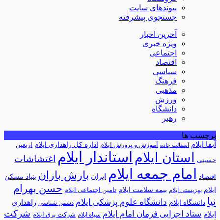
پیوندهای سایت
جستجوی پیشرفته
آخرین اخبار
ویژه خبری
اجتماعی
اقتصاد
سیاسی
فرهنگ
مذهبی
ورزش
دانشگاه
رهبر
برچسب ها
آبفا ایلام
آموزش و پرورش ایلام
اداره کل راهداری ایلام
اربعین
آسفالت جاده
استاندار ایلام
استان ایلام
اغتشاشات
حسینی
امام جمعه ایلام
بارش باران
ایران
اقتصاد
بنیاد مسکن
حسن بهرام
ایلام
بیمه سلامت ایلام
تامین اجتماعی ایلام
بهزیستی ایلام
نیا
دانشگاه علوم پزشکی ایلام
راهداری
دانشگاه ایلام
دشمن شناسی
شرکت
ستاد اجرایی فرمان امام ایلام
ایلام
شرکت برق ایلام
سپاه ایلام