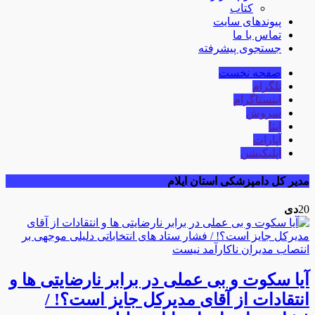
کتاب
پیوندهای سایت
تماس با ما
جستجوی پیشرفته
صفحه نخست
تلگرام
اینستاگرام
سروش
ایتا
آپارات
اپلیکیشن
مدیر کل دامپزشکی استان ایلام
20
دی
آیا سکوت و بی عملی در برابر نارضایتی ها و
انتقادات از آقای مدیرکل جایز است؟! /