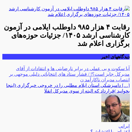
رقابت ۴ هزار ۹۸۵ داوطلب ایلامی در آزمون
کارشناسی ارشد ۱۴۰۵/ جزئیات حوزه‌های
برگزاری اعلام شد
دیدگاههای اخیر
آیا سکوت و بی عملی در برابر نارضایتی ها و انتقادات از آقای
مدیرکل جایز است؟! / فشار ستاد های انتخاباتی دلیلی موجهی بر
انتصاب مدیران ناکارآمد ن
[…] دامپزشکی استان ایلام مطلبی را در خروجی خبرگزاری (اینجا
بخوانید )قرارداد که البته از سوی مدیرکل انقلا
ایرانی
اعتراض یا اغتشاش؟