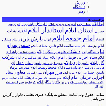
ورزش
دانشگاه
رهبر
برچسب ها
آبفا ایلام
آموزش و پرورش ایلام
اداره کل راهداری ایلام
اربعین
آسفالت جاده
استاندار ایلام
استان ایلام
اغتشاشات
حسینی
امام جمعه ایلام
بارش باران
ایران
اقتصاد
بنیاد مسکن
حسن بهرام
ایلام
بیمه سلامت ایلام
تامین اجتماعی ایلام
بهزیستی ایلام
نیا
دانشگاه علوم پزشکی ایلام
راهداری
دانشگاه ایلام
دشمن شناسی
شرکت
ستاد اجرایی فرمان امام ایلام
ایلام
شرکت برق ایلام
سپاه ایلام
گاز ایلام
شهرداری ایلام
شهرستان دهلران
شهرستان دره شهر
محیط زیست ایلام
مدیریت درمان
فرمانده سپاه ایلام
فرماندار ویژه دهلران
مرز مهران
معاون ستاد
تامین اجتماعی ایلام
مردم ایلام
معاون استاندار
اجرایی فرمان امام ایلام
میراث فرهنگی ایلام
نماینده مردم
منابع طبیعی ایلام
پالایش گاز ایلام
ورزش
کرونا ویروس
ایلام در مجلس
کمیته امداد
هواشناسی ایلام
گاز
ایلام
تمامی حقوق وب سایت متعلق به پایگاه خبری تحلیلی هاوار زاگرس
می باشد