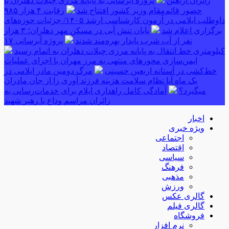
زائران اربعین
پروژه آبرسانی به پایانه مرزی چیلات دهلران با
حضور قائم‌مقام وزیر کشور افتتاح شد
رقابت ۴ هزار ۹۸۵
داوطلب ایلامی در آزمون کارشناسی ارشد ۱۴۰۵/ جزئیات حوزه‌های
برگزاری اعلام شد
پایان تنش آبی در مسکن مهر دهلران؛ ۳ هزار
نفر از آب شرب پایدار بهره‌مند شدند
پروژه آبرسانی ۱۷
کیلومتری خط انتقال به پایانه مرزی چیلات دهلران به اتمام رسید
ایمن‌سازی محورهای منتهی به مرز مهران با اجرای عملیات
خط‌کشی در آستانه اربعین حسینی
مرگ دومین مادر ایلامی در
یک ماه آیا نظام سلامت هزینه فرزند آوری را از جان مادران
میگیرد؟
آمادگی کامل راهداری ایلام برای خدمات‌رسانی به
زائران مراسم وداع با رهبر شهید
اخبار
ویژه خبری
اجتماعی
اقتصاد
سیاسی
فرهنگ
مذهبی
ورزش
گالری عکس
گالری فیلم
فروشگاه
نرم افزار