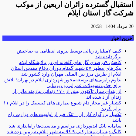
استقبال گسترده زائران اربعین از موکب
شرکت گاز استان ایلام
20 مرداد 1404 - 20:58
آخرین اخبار
کیف ۲میلیارد ریالی توسط نیروی انتظامی به صاحبش
برگردانده شد
کاهش ۹درصدی گاز های گلخانه ای در پالایشگاه ایلام
پیکرهای مطهر ۵۷ شهید گمنام دوران دفاع مقدس استان
ایلام از طریق مرز بین المللی مهران وارد کشور شد
تداوم رایزنی‌های توسعه‌محور شهرداری ایلام در تهران؛ تلاش
برای جذب تسهیلات عمرانی و زیربنایی
از ابتدای سال تاکنون بیش از ۱۷۰ زندانی نیازمند مالی از
زندان آزاد شده اند
کشتار غیر مجاز دام شیوع بیماری های کیستیک را در ایلام ١١
برابر کرده
تکمیل بزرگراه کارزان – تنگ قیر از اولویت های وزارت راه
باشد
سامانه بانک ایده‌پردازی مراسم و مناسبت‌ها راه‌اندازی شد
کلنگ دبستان مشارکتی ۹ کلاسه شهر ایلام به زمین زده شد