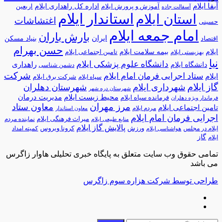
آبفا ایلام
آموزش و پرورش ایلام
اداره کل راهداری ایلام
اربعین
آسفالت جاده
استاندار ایلام
استان ایلام
اغتشاشات
حسینی
امام جمعه ایلام
بارش باران
ایران
اقتصاد
بنیاد مسکن
حسن بهرام
ایلام
بیمه سلامت ایلام
تامین اجتماعی ایلام
بهزیستی ایلام
نیا
دانشگاه علوم پزشکی ایلام
راهداری
دانشگاه ایلام
دشمن شناسی
شرکت
ستاد اجرایی فرمان امام ایلام
ایلام
شرکت برق ایلام
سپاه ایلام
گاز ایلام
شهرداری ایلام
شهرستان دهلران
شهرستان دره شهر
محیط زیست ایلام
مدیریت درمان
فرمانده سپاه ایلام
فرماندار ویژه دهلران
مرز مهران
معاون ستاد
تامین اجتماعی ایلام
مردم ایلام
معاون استاندار
اجرایی فرمان امام ایلام
میراث فرهنگی ایلام
نماینده مردم
منابع طبیعی ایلام
پالایش گاز ایلام
ورزش
کرونا ویروس
ایلام در مجلس
کمیته امداد
هواشناسی ایلام
گاز
ایلام
تمامی حقوق وب سایت متعلق به پایگاه خبری تحلیلی هاوار زاگرس
می باشد
طراحی توسط شرکت هزاره سوم زاگرس