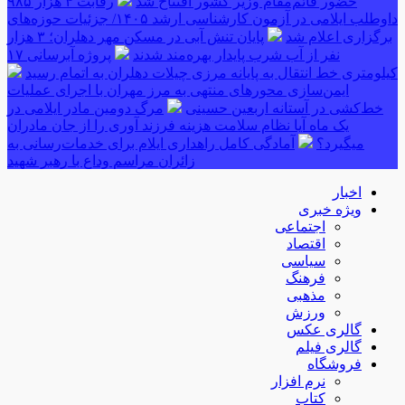
حضور قائم‌مقام وزیر کشور افتتاح شد
رقابت ۴ هزار ۹۸۵
داوطلب ایلامی در آزمون کارشناسی ارشد ۱۴۰۵/ جزئیات حوزه‌های
برگزاری اعلام شد
پایان تنش آبی در مسکن مهر دهلران؛ ۳ هزار
نفر از آب شرب پایدار بهره‌مند شدند
پروژه آبرسانی ۱۷
کیلومتری خط انتقال به پایانه مرزی چیلات دهلران به اتمام رسید
ایمن‌سازی محورهای منتهی به مرز مهران با اجرای عملیات
خط‌کشی در آستانه اربعین حسینی
مرگ دومین مادر ایلامی در
یک ماه آیا نظام سلامت هزینه فرزند آوری را از جان مادران
میگیرد؟
آمادگی کامل راهداری ایلام برای خدمات‌رسانی به
زائران مراسم وداع با رهبر شهید
اخبار
ویژه خبری
اجتماعی
اقتصاد
سیاسی
فرهنگ
مذهبی
ورزش
گالری عکس
گالری فیلم
فروشگاه
نرم افزار
کتاب