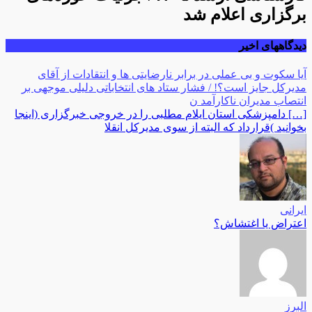
برگزاری اعلام شد
دیدگاههای اخیر
آیا سکوت و بی عملی در برابر نارضایتی ها و انتقادات از آقای
مدیرکل جایز است؟! / فشار ستاد های انتخاباتی دلیلی موجهی بر
انتصاب مدیران ناکارآمد ن
[…] دامپزشکی استان ایلام مطلبی را در خروجی خبرگزاری (اینجا
بخوانید )قرارداد که البته از سوی مدیرکل انقلا
ایرانی
اعتراض یا اغتشاش؟
البرز