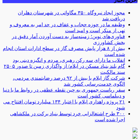
آخرین اخبار
مجوز ایجاد نیروگاه ۳۵۰ مگاواتی در شهرستان دهلران
دریافت شد
وظیفه ما در حوزه حجاب و عفاف در حد امر به معروف و
نهی از منکر است و امید است
فناوری‌های نوین؛ زمینه‌ساز به دست آوردن آمار دقیق در
بخش کشاورزی
بیش از ۸ هزار پایش مصرف گاز در سطح ادارات استان انجام
شده است
انقلاب ما دارای سه رکن رهبری، مردم و انگیزه دینی بود
گام بلند بنیاد مسکن در ایلام/ از واگذاری زمین تا صدور ۲۵۰۵
سند مالکیت
شرکت گاز ایلام با بیش از ۹۲ درصد رضایتمندی مردمی،
الگوی خدمت‌رسانی کشور شد
سفر ریاست جمهوری به چین نقطه عطفی در روابط ما با دنیا
و دیپلماسی کشور است
۲۱ پروژه راهداری ایلام با اعتبار ۱۳۴ میلیارد تومان افتتاح می
شود
۳۰۰ طرح اشتغالزایی خرد توسط بنیاد برکت در ملکشاهی
اجرا شده است